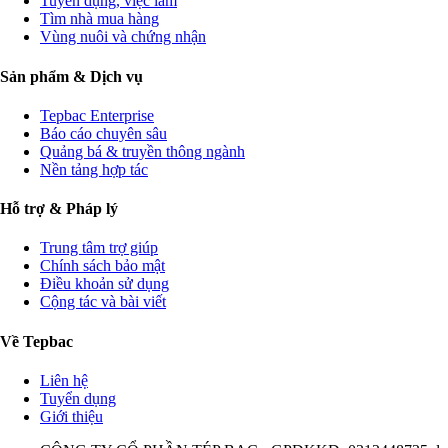
Tuyển dụng, việc làm
Tìm nhà mua hàng
Vùng nuôi và chứng nhận
Sản phẩm & Dịch vụ
Tepbac Enterprise
Báo cáo chuyên sâu
Quảng bá & truyền thông ngành
Nền tảng hợp tác
Hỗ trợ & Pháp lý
Trung tâm trợ giúp
Chính sách bảo mật
Điều khoản sử dụng
Cộng tác và bài viết
Về Tepbac
Liên hệ
Tuyển dụng
Giới thiệu