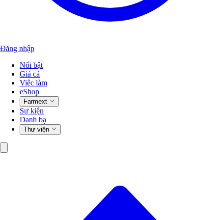
Đăng nhập
Nổi bật
Giá cả
Việc làm
eShop
Farmext
Sự kiện
Danh bạ
Thư viện