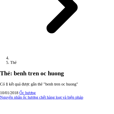
Thẻ
Thẻ: benh tren oc huong
Có
1
kết quả được gắn thẻ "
benh tren oc huong
"
10/01/2018
Ốc hương
Nguyên nhân ốc hương chết hàng loạt và biện pháp