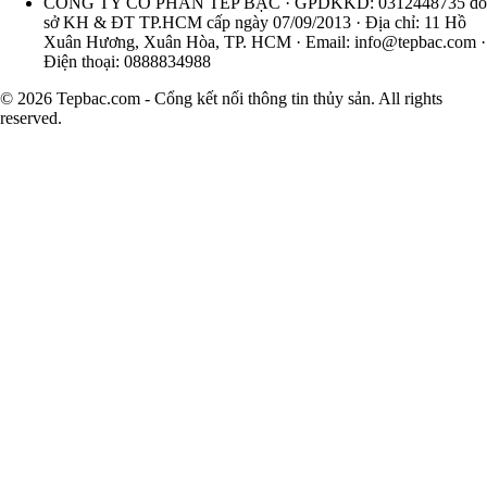
CÔNG TY CỔ PHẦN TÉP BẠC · GPDKKD: 0312448735 do
sở KH & ĐT TP.HCM cấp ngày 07/09/2013 · Địa chỉ: 11 Hồ
Xuân Hương, Xuân Hòa, TP. HCM · Email:
info@tepbac.com
·
Điện thoại: 0888834988
© 2026 Tepbac.com - Cổng kết nối thông tin thủy sản. All rights
reserved.