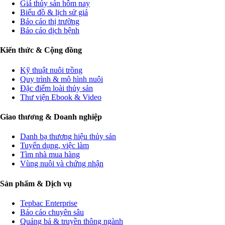
Giá thủy sản hôm nay
Biểu đồ & lịch sử giá
Báo cáo thị trường
Báo cáo dịch bệnh
Kiến thức & Cộng đồng
Kỹ thuật nuôi trồng
Quy trình & mô hình nuôi
Đặc điểm loài thủy sản
Thư viện Ebook & Video
Giao thương & Doanh nghiệp
Danh bạ thương hiệu thủy sản
Tuyển dụng, việc làm
Tìm nhà mua hàng
Vùng nuôi và chứng nhận
Sản phẩm & Dịch vụ
Tepbac Enterprise
Báo cáo chuyên sâu
Quảng bá & truyền thông ngành