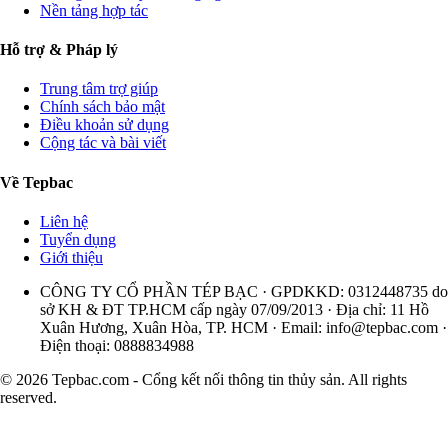
Nền tảng hợp tác
Hỗ trợ & Pháp lý
Trung tâm trợ giúp
Chính sách bảo mật
Điều khoản sử dụng
Cộng tác và bài viết
Về Tepbac
Liên hệ
Tuyển dụng
Giới thiệu
CÔNG TY CỔ PHẦN TÉP BẠC · GPDKKD: 0312448735 do
sở KH & ĐT TP.HCM cấp ngày 07/09/2013 · Địa chỉ: 11 Hồ
Xuân Hương, Xuân Hòa, TP. HCM · Email:
info@tepbac.com
·
Điện thoại: 0888834988
© 2026 Tepbac.com - Cổng kết nối thông tin thủy sản. All rights
reserved.