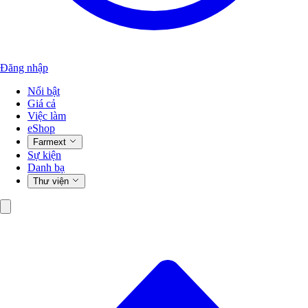
Đăng nhập
Nổi bật
Giá cả
Việc làm
eShop
Farmext
Sự kiện
Danh bạ
Thư viện