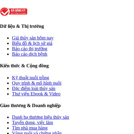
Dữ liệu & Thị trường
Giá thủy sản hôm nay
Biểu đồ & lịch sử giá
Báo cáo thị trường
Báo cáo dịch bệnh
Kiến thức & Cộng đồng
Kỹ thuật nuôi trồng
Quy trình & mô hình nuôi
Đặc điểm loài thủy sản
Thư viện Ebook & Video
Giao thương & Doanh nghiệp
Danh bạ thương hiệu thủy sản
Tuyển dụng, việc làm
Tìm nhà mua hàng
Vùng nuôi và chứng nhận