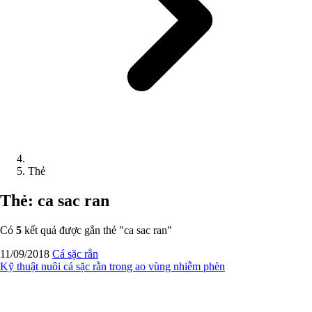
Thẻ
Thẻ: ca sac ran
Có
5
kết quả được gắn thẻ "
ca sac ran
"
11/09/2018
Cá sặc rằn
Kỹ thuật nuôi cá sặc rằn trong ao vùng nhiễm phèn