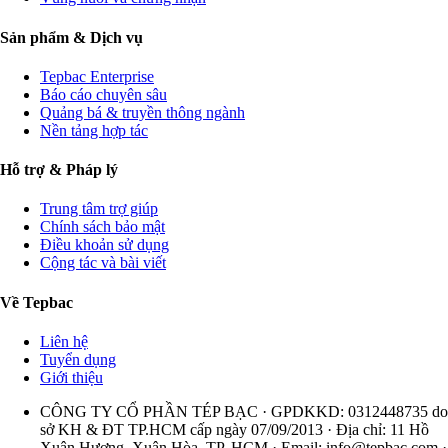
Sản phẩm & Dịch vụ
Tepbac Enterprise
Báo cáo chuyên sâu
Quảng bá & truyền thông ngành
Nền tảng hợp tác
Hỗ trợ & Pháp lý
Trung tâm trợ giúp
Chính sách bảo mật
Điều khoản sử dụng
Cộng tác và bài viết
Về Tepbac
Liên hệ
Tuyển dụng
Giới thiệu
CÔNG TY CỔ PHẦN TÉP BẠC · GPDKKD: 0312448735 do
sở KH & ĐT TP.HCM cấp ngày 07/09/2013 · Địa chỉ: 11 Hồ
Xuân Hương, Xuân Hòa, TP. HCM · Email:
info@tepbac.com
·