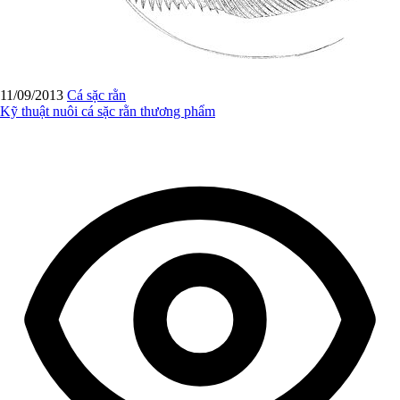
11/09/2013
Cá sặc rằn
Kỹ thuật nuôi cá sặc rằn thương phẩm