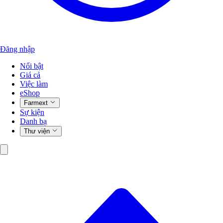
Đăng nhập
Nổi bật
Giá cả
Việc làm
eShop
Farmext
Sự kiện
Danh bạ
Thư viện