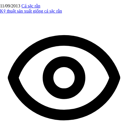
11/09/2013
Cá sặc rằn
Kỹ thuật sản xuất giống cá sặc rằn