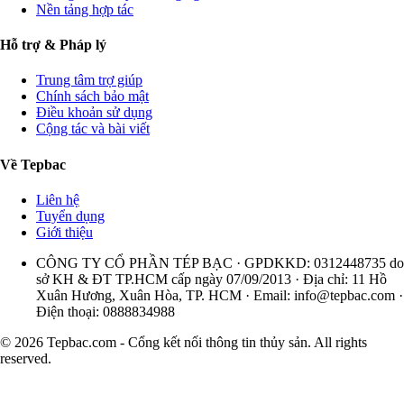
Nền tảng hợp tác
Hỗ trợ & Pháp lý
Trung tâm trợ giúp
Chính sách bảo mật
Điều khoản sử dụng
Cộng tác và bài viết
Về Tepbac
Liên hệ
Tuyển dụng
Giới thiệu
CÔNG TY CỔ PHẦN TÉP BẠC · GPDKKD: 0312448735 do
sở KH & ĐT TP.HCM cấp ngày 07/09/2013 · Địa chỉ: 11 Hồ
Xuân Hương, Xuân Hòa, TP. HCM · Email:
info@tepbac.com
·
Điện thoại: 0888834988
© 2026 Tepbac.com - Cổng kết nối thông tin thủy sản. All rights
reserved.