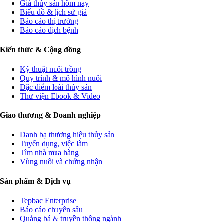
Giá thủy sản hôm nay
Biểu đồ & lịch sử giá
Báo cáo thị trường
Báo cáo dịch bệnh
Kiến thức & Cộng đồng
Kỹ thuật nuôi trồng
Quy trình & mô hình nuôi
Đặc điểm loài thủy sản
Thư viện Ebook & Video
Giao thương & Doanh nghiệp
Danh bạ thương hiệu thủy sản
Tuyển dụng, việc làm
Tìm nhà mua hàng
Vùng nuôi và chứng nhận
Sản phẩm & Dịch vụ
Tepbac Enterprise
Báo cáo chuyên sâu
Quảng bá & truyền thông ngành