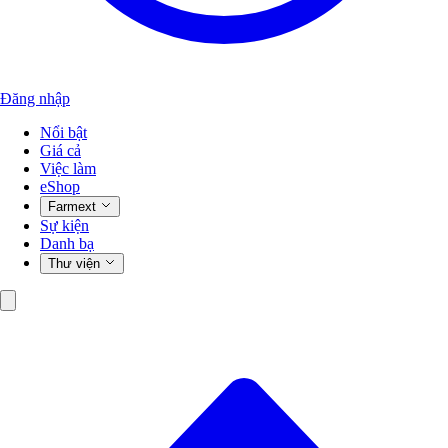
Đăng nhập
Nổi bật
Giá cả
Việc làm
eShop
Farmext
Sự kiện
Danh bạ
Thư viện