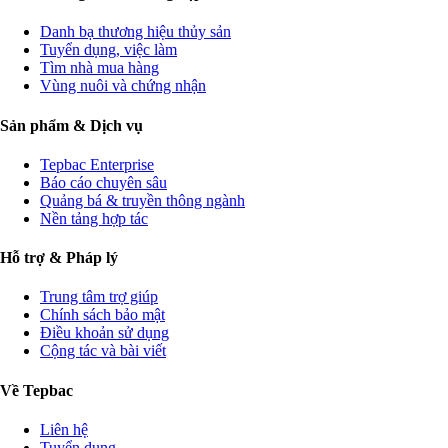
Danh bạ thương hiệu thủy sản
Tuyển dụng, việc làm
Tìm nhà mua hàng
Vùng nuôi và chứng nhận
Sản phẩm & Dịch vụ
Tepbac Enterprise
Báo cáo chuyên sâu
Quảng bá & truyền thông ngành
Nền tảng hợp tác
Hỗ trợ & Pháp lý
Trung tâm trợ giúp
Chính sách bảo mật
Điều khoản sử dụng
Cộng tác và bài viết
Về Tepbac
Liên hệ
Tuyển dụng