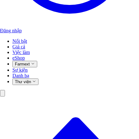
Đăng nhập
Nổi bật
Giá cả
Việc làm
eShop
Farmext
Sự kiện
Danh bạ
Thư viện