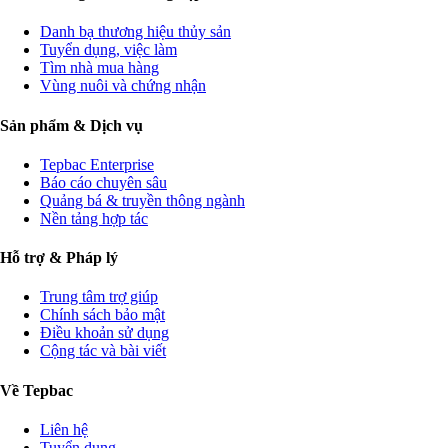
Danh bạ thương hiệu thủy sản
Tuyển dụng, việc làm
Tìm nhà mua hàng
Vùng nuôi và chứng nhận
Sản phẩm & Dịch vụ
Tepbac Enterprise
Báo cáo chuyên sâu
Quảng bá & truyền thông ngành
Nền tảng hợp tác
Hỗ trợ & Pháp lý
Trung tâm trợ giúp
Chính sách bảo mật
Điều khoản sử dụng
Cộng tác và bài viết
Về Tepbac
Liên hệ
Tuyển dụng