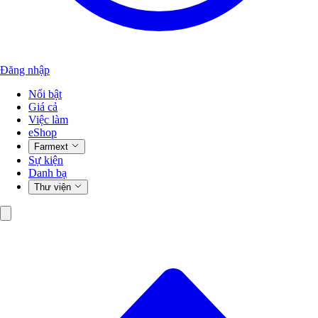
Đăng nhập
Nổi bật
Giá cả
Việc làm
eShop
Farmext
Sự kiện
Danh bạ
Thư viện