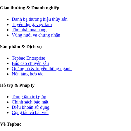
Giao thương & Doanh nghiệp
Danh bạ thương hiệu thủy sản
Tuyển dụng, việc làm
Tìm nhà mua hàng
Vùng nuôi và chứng nhận
Sản phẩm & Dịch vụ
Tepbac Enterprise
Báo cáo chuyên sâu
Quảng bá & truyền thông ngành
Nền tảng hợp tác
Hỗ trợ & Pháp lý
Trung tâm trợ giúp
Chính sách bảo mật
Điều khoản sử dụng
Cộng tác và bài viết
Về Tepbac