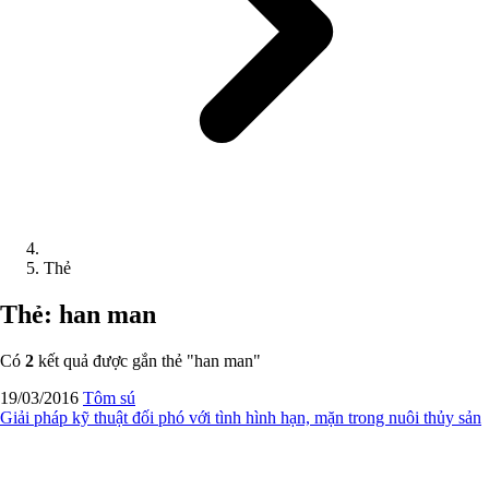
Thẻ
Thẻ: han man
Có
2
kết quả được gắn thẻ "
han man
"
19/03/2016
Tôm sú
Giải pháp kỹ thuật đối phó với tình hình hạn, mặn trong nuôi thủy sản