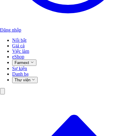
Đăng nhập
Nổi bật
Giá cả
Việc làm
eShop
Farmext
Sự kiện
Danh bạ
Thư viện