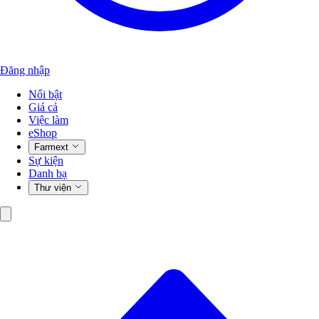
Đăng nhập
Nổi bật
Giá cả
Việc làm
eShop
Farmext
Sự kiện
Danh bạ
Thư viện