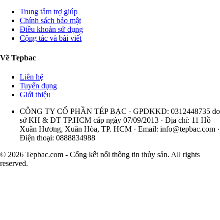
Trung tâm trợ giúp
Chính sách bảo mật
Điều khoản sử dụng
Cộng tác và bài viết
Về Tepbac
Liên hệ
Tuyển dụng
Giới thiệu
CÔNG TY CỔ PHẦN TÉP BẠC · GPDKKD: 0312448735 do
sở KH & ĐT TP.HCM cấp ngày 07/09/2013 · Địa chỉ: 11 Hồ
Xuân Hương, Xuân Hòa, TP. HCM · Email:
info@tepbac.com
·
Điện thoại: 0888834988
© 2026 Tepbac.com - Cổng kết nối thông tin thủy sản. All rights
reserved.