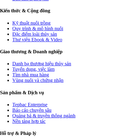
Kiến thức & Cộng đồng
Kỹ thuật nuôi trồng
Quy trình & mô hình nuôi
Đặc điểm loài thủy sản
Thư viện Ebook & Video
Giao thương & Doanh nghiệp
Danh bạ thương hiệu thủy sản
Tuyển dụng, việc làm
Tìm nhà mua hàng
Vùng nuôi và chứng nhận
Sản phẩm & Dịch vụ
Tepbac Enterprise
Báo cáo chuyên sâu
Quảng bá & truyền thông ngành
Nền tảng hợp tác
Hỗ trợ & Pháp lý