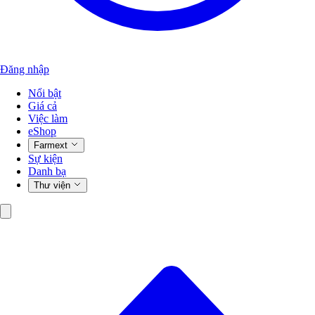
Đăng nhập
Nổi bật
Giá cả
Việc làm
eShop
Farmext
Sự kiện
Danh bạ
Thư viện