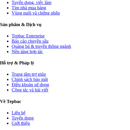
Tuyển dụng, việc làm
Tìm nhà mua hàng
Vùng nuôi và chứng nhận
Sản phẩm & Dịch vụ
Tepbac Enterprise
Báo cáo chuyên sâu
Quảng bá & truyền thông ngành
Nền tảng hợp tác
Hỗ trợ & Pháp lý
Trung tâm trợ giúp
Chính sách bảo mật
Điều khoản sử dụng
Cộng tác và bài viết
Về Tepbac
Liên hệ
Tuyển dụng
Giới thiệu