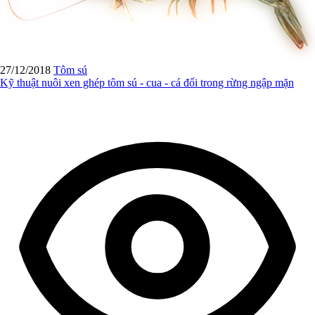
27/12/2018
Tôm sú
Kỹ thuật nuôi xen ghép tôm sú - cua - cá đối trong rừng ngập mặn