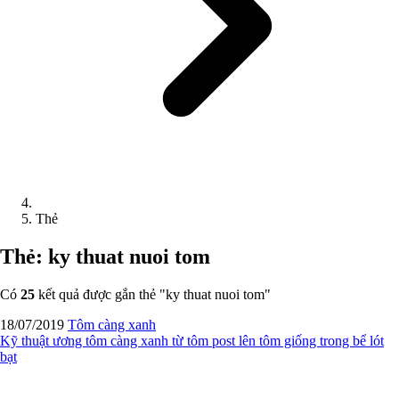
Thẻ
Thẻ: ky thuat nuoi tom
Có
25
kết quả được gắn thẻ "
ky thuat nuoi tom
"
18/07/2019
Tôm càng xanh
Kỹ thuật ương tôm càng xanh từ tôm post lên tôm giống trong bể lót
bạt