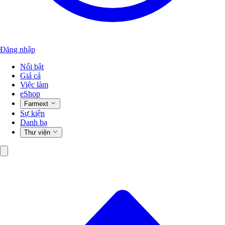
Đăng nhập
Nổi bật
Giá cả
Việc làm
eShop
Farmext
Sự kiện
Danh bạ
Thư viện