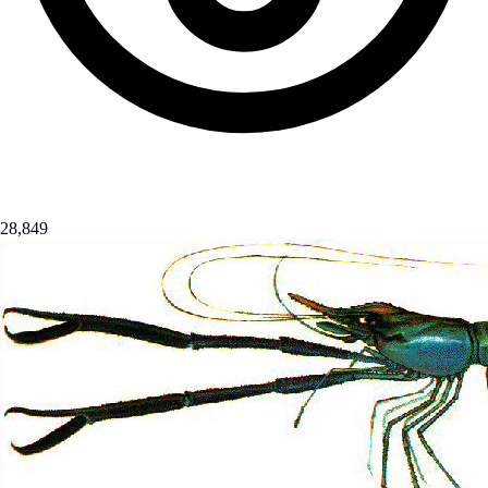
28,849