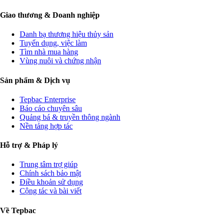
Giao thương & Doanh nghiệp
Danh bạ thương hiệu thủy sản
Tuyển dụng, việc làm
Tìm nhà mua hàng
Vùng nuôi và chứng nhận
Sản phẩm & Dịch vụ
Tepbac Enterprise
Báo cáo chuyên sâu
Quảng bá & truyền thông ngành
Nền tảng hợp tác
Hỗ trợ & Pháp lý
Trung tâm trợ giúp
Chính sách bảo mật
Điều khoản sử dụng
Cộng tác và bài viết
Về Tepbac