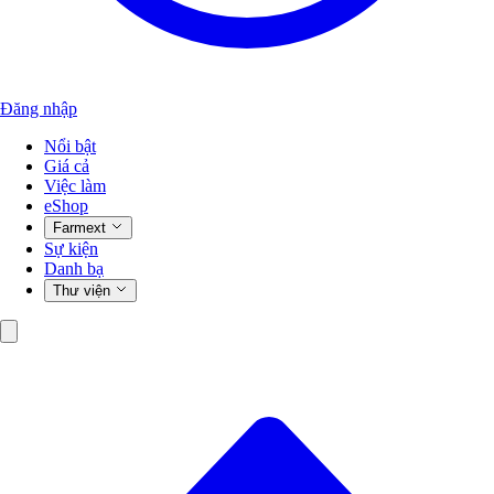
Đăng nhập
Nổi bật
Giá cả
Việc làm
eShop
Farmext
Sự kiện
Danh bạ
Thư viện