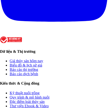
Dữ liệu & Thị trường
Giá thủy sản hôm nay
Biểu đồ & lịch sử giá
Báo cáo thị trường
Báo cáo dịch bệnh
Kiến thức & Cộng đồng
Kỹ thuật nuôi trồng
Quy trình & mô hình nuôi
Đặc điểm loài thủy sản
Thư viện Ebook & Video