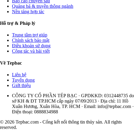
Báo cáo chuyên sâu
Quảng bá & truyền thông ngành
Nền tảng hợp tác
Hỗ trợ & Pháp lý
Trung tâm trợ giúp
Chính sách bảo mật
Điều khoản sử dụng
Cộng tác và bài viết
Về Tepbac
Liên hệ
Tuyển dụng
Giới thiệu
CÔNG TY CỔ PHẦN TÉP BẠC · GPDKKD: 0312448735 do
sở KH & ĐT TP.HCM cấp ngày 07/09/2013 · Địa chỉ: 11 Hồ
Xuân Hương, Xuân Hòa, TP. HCM · Email:
info@tepbac.com
·
Điện thoại: 0888834988
© 2026 Tepbac.com - Cổng kết nối thông tin thủy sản. All rights
reserved.