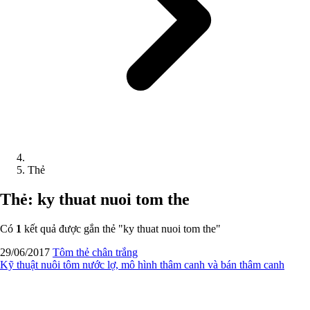
Thẻ
Thẻ: ky thuat nuoi tom the
Có
1
kết quả được gắn thẻ "
ky thuat nuoi tom the
"
29/06/2017
Tôm thẻ chân trắng
Kỹ thuật nuôi tôm nước lợ, mô hình thâm canh và bán thâm canh