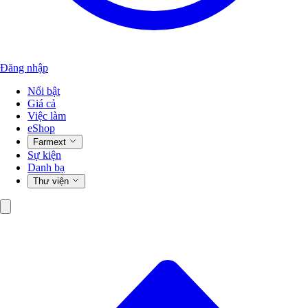
Đăng nhập
Nổi bật
Giá cả
Việc làm
eShop
Farmext
Sự kiện
Danh bạ
Thư viện