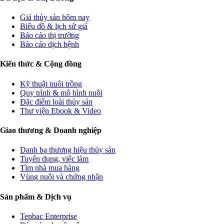
Giá thủy sản hôm nay
Biểu đồ & lịch sử giá
Báo cáo thị trường
Báo cáo dịch bệnh
Kiến thức & Cộng đồng
Kỹ thuật nuôi trồng
Quy trình & mô hình nuôi
Đặc điểm loài thủy sản
Thư viện Ebook & Video
Giao thương & Doanh nghiệp
Danh bạ thương hiệu thủy sản
Tuyển dụng, việc làm
Tìm nhà mua hàng
Vùng nuôi và chứng nhận
Sản phẩm & Dịch vụ
Tepbac Enterprise