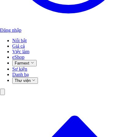
Đăng nhập
Nổi bật
Giá cả
Việc làm
eShop
Farmext
Sự kiện
Danh bạ
Thư viện