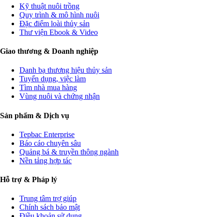
Kỹ thuật nuôi trồng
Quy trình & mô hình nuôi
Đặc điểm loài thủy sản
Thư viện Ebook & Video
Giao thương & Doanh nghiệp
Danh bạ thương hiệu thủy sản
Tuyển dụng, việc làm
Tìm nhà mua hàng
Vùng nuôi và chứng nhận
Sản phẩm & Dịch vụ
Tepbac Enterprise
Báo cáo chuyên sâu
Quảng bá & truyền thông ngành
Nền tảng hợp tác
Hỗ trợ & Pháp lý
Trung tâm trợ giúp
Chính sách bảo mật
Điều khoản sử dụng