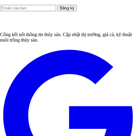
Đăng ký
Cổng kết nối thông tin thủy sản. Cập nhật thị trường, giá cả, kỹ thuật
nuôi trồng thủy sản.