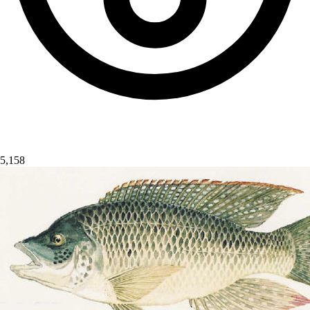
5,158