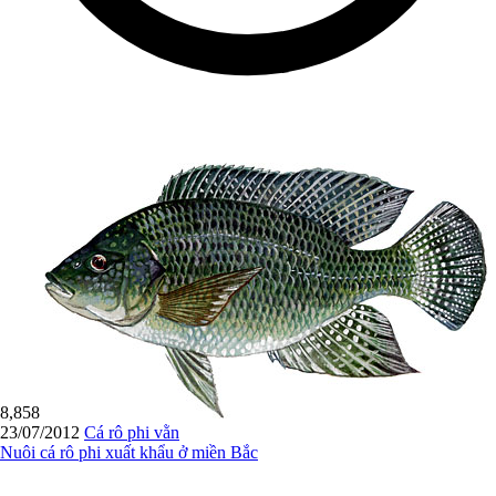
8,858
23/07/2012
Cá rô phi vằn
Nuôi cá rô phi xuất khẩu ở miền Bắc