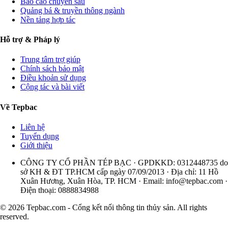
Báo cáo chuyên sâu
Quảng bá & truyền thông ngành
Nền tảng hợp tác
Hỗ trợ & Pháp lý
Trung tâm trợ giúp
Chính sách bảo mật
Điều khoản sử dụng
Cộng tác và bài viết
Về Tepbac
Liên hệ
Tuyển dụng
Giới thiệu
CÔNG TY CỔ PHẦN TÉP BẠC · GPDKKD: 0312448735 do
sở KH & ĐT TP.HCM cấp ngày 07/09/2013 · Địa chỉ: 11 Hồ
Xuân Hương, Xuân Hòa, TP. HCM · Email:
info@tepbac.com
·
Điện thoại: 0888834988
© 2026 Tepbac.com - Cổng kết nối thông tin thủy sản. All rights
reserved.