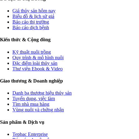
Giá thủy sản hôm nay
Biểu đồ & lịch sử giá
Báo cáo thị trường
Báo cáo dịch bệnh
Kiến thức & Cộng đồng
Kỹ thuật nuôi trồng
Quy trình & mô hình nuôi
Đặc điểm loài thủy sản
Thư viện Ebook & Video
Giao thương & Doanh nghiệp
Danh bạ thương hiệu thủy sản
Tuyển dụng, việc làm
Tìm nhà mua hàng
Vùng nuôi và chứng nhận
Sản phẩm & Dịch vụ
Tepbac Enterprise