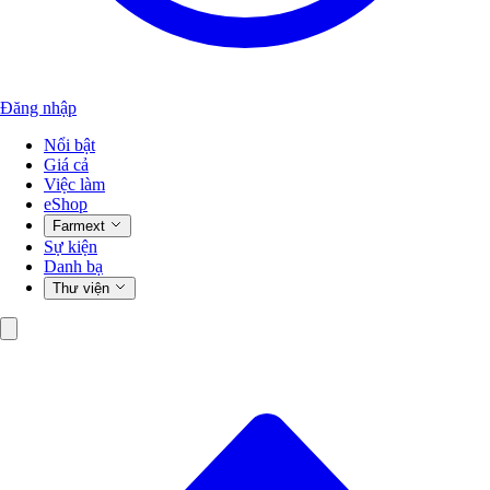
Đăng nhập
Nổi bật
Giá cả
Việc làm
eShop
Farmext
Sự kiện
Danh bạ
Thư viện