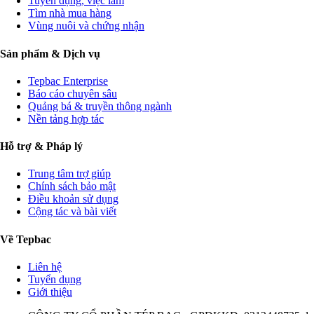
Tuyển dụng, việc làm
Tìm nhà mua hàng
Vùng nuôi và chứng nhận
Sản phẩm & Dịch vụ
Tepbac Enterprise
Báo cáo chuyên sâu
Quảng bá & truyền thông ngành
Nền tảng hợp tác
Hỗ trợ & Pháp lý
Trung tâm trợ giúp
Chính sách bảo mật
Điều khoản sử dụng
Cộng tác và bài viết
Về Tepbac
Liên hệ
Tuyển dụng
Giới thiệu