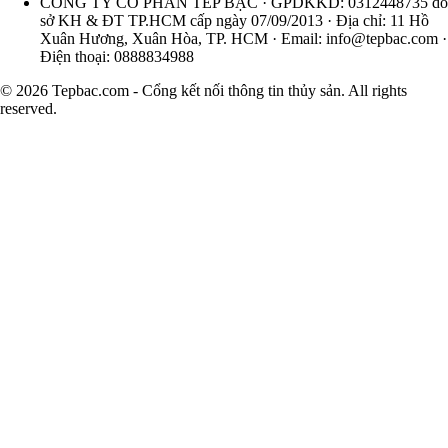
CÔNG TY CỔ PHẦN TÉP BẠC · GPDKKD: 0312448735 do
sở KH & ĐT TP.HCM cấp ngày 07/09/2013 · Địa chỉ: 11 Hồ
Xuân Hương, Xuân Hòa, TP. HCM · Email:
info@tepbac.com
·
Điện thoại: 0888834988
© 2026 Tepbac.com - Cổng kết nối thông tin thủy sản. All rights
reserved.