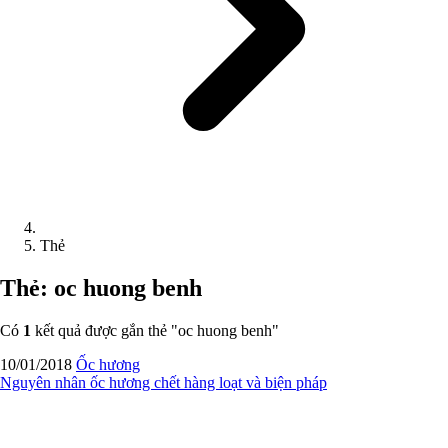
Thẻ
Thẻ: oc huong benh
Có
1
kết quả được gắn thẻ "
oc huong benh
"
10/01/2018
Ốc hương
Nguyên nhân ốc hương chết hàng loạt và biện pháp