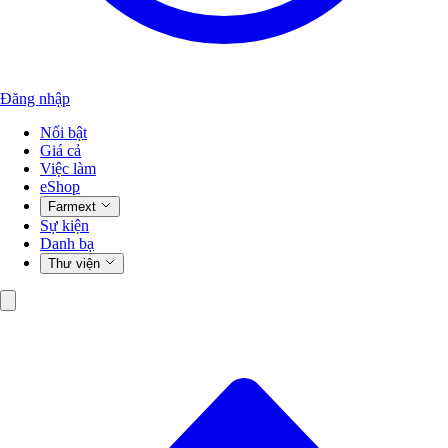
Đăng nhập
Nổi bật
Giá cả
Việc làm
eShop
Farmext
Sự kiện
Danh bạ
Thư viện