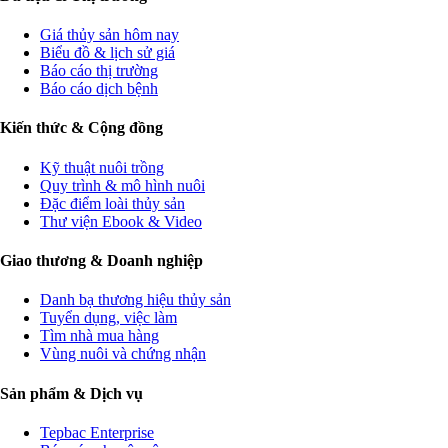
Giá thủy sản hôm nay
Biểu đồ & lịch sử giá
Báo cáo thị trường
Báo cáo dịch bệnh
Kiến thức & Cộng đồng
Kỹ thuật nuôi trồng
Quy trình & mô hình nuôi
Đặc điểm loài thủy sản
Thư viện Ebook & Video
Giao thương & Doanh nghiệp
Danh bạ thương hiệu thủy sản
Tuyển dụng, việc làm
Tìm nhà mua hàng
Vùng nuôi và chứng nhận
Sản phẩm & Dịch vụ
Tepbac Enterprise