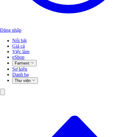
Đăng nhập
Nổi bật
Giá cả
Việc làm
eShop
Farmext
Sự kiện
Danh bạ
Thư viện