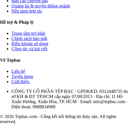
Báo cáo chuyên sâu
Quảng bá & truyền thông ngành
Nền tảng hợp tác
Hỗ trợ & Pháp lý
Trung tâm trợ giúp
Chính sách bảo mật
Điều khoản sử dụng
Cộng tác và bài viết
Về Tepbac
Liên hệ
Tuyển dụng
Giới thiệu
CÔNG TY CỔ PHẦN TÉP BẠC · GPDKKD: 0312448735 do
sở KH & ĐT TP.HCM cấp ngày 07/09/2013 · Địa chỉ: 11 Hồ
Xuân Hương, Xuân Hòa, TP. HCM · Email:
info@tepbac.com
·
Điện thoại: 0888834988
© 2026 Tepbac.com - Cổng kết nối thông tin thủy sản. All rights
reserved.