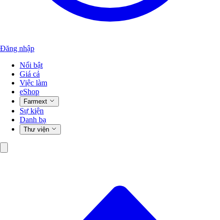
Đăng nhập
Nổi bật
Giá cả
Việc làm
eShop
Farmext
Sự kiện
Danh bạ
Thư viện