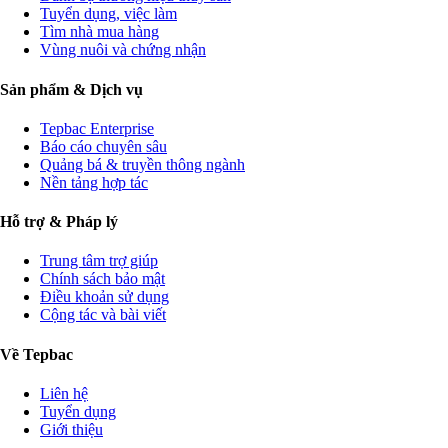
Tuyển dụng, việc làm
Tìm nhà mua hàng
Vùng nuôi và chứng nhận
Sản phẩm & Dịch vụ
Tepbac Enterprise
Báo cáo chuyên sâu
Quảng bá & truyền thông ngành
Nền tảng hợp tác
Hỗ trợ & Pháp lý
Trung tâm trợ giúp
Chính sách bảo mật
Điều khoản sử dụng
Cộng tác và bài viết
Về Tepbac
Liên hệ
Tuyển dụng
Giới thiệu