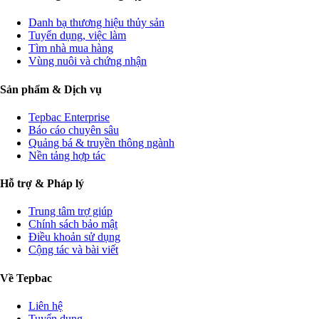
Danh bạ thương hiệu thủy sản
Tuyển dụng, việc làm
Tìm nhà mua hàng
Vùng nuôi và chứng nhận
Sản phẩm & Dịch vụ
Tepbac Enterprise
Báo cáo chuyên sâu
Quảng bá & truyền thông ngành
Nền tảng hợp tác
Hỗ trợ & Pháp lý
Trung tâm trợ giúp
Chính sách bảo mật
Điều khoản sử dụng
Cộng tác và bài viết
Về Tepbac
Liên hệ
Tuyển dụng