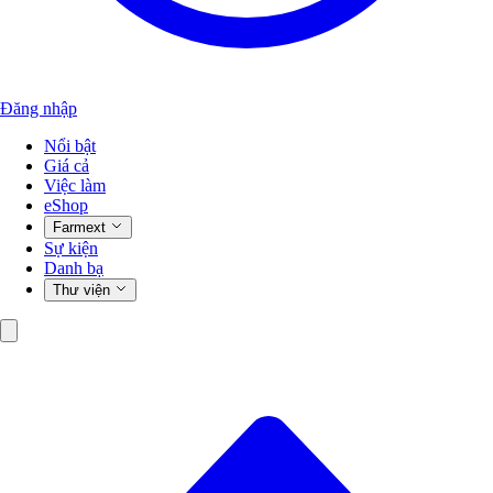
Đăng nhập
Nổi bật
Giá cả
Việc làm
eShop
Farmext
Sự kiện
Danh bạ
Thư viện