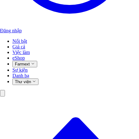
Đăng nhập
Nổi bật
Giá cả
Việc làm
eShop
Farmext
Sự kiện
Danh bạ
Thư viện