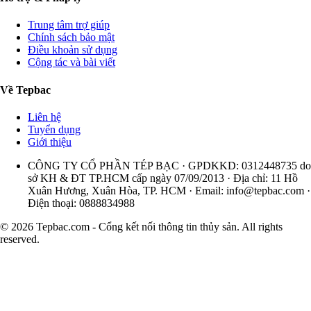
Trung tâm trợ giúp
Chính sách bảo mật
Điều khoản sử dụng
Cộng tác và bài viết
Về Tepbac
Liên hệ
Tuyển dụng
Giới thiệu
CÔNG TY CỔ PHẦN TÉP BẠC · GPDKKD: 0312448735 do
sở KH & ĐT TP.HCM cấp ngày 07/09/2013 · Địa chỉ: 11 Hồ
Xuân Hương, Xuân Hòa, TP. HCM · Email:
info@tepbac.com
·
Điện thoại: 0888834988
© 2026 Tepbac.com - Cổng kết nối thông tin thủy sản. All rights
reserved.