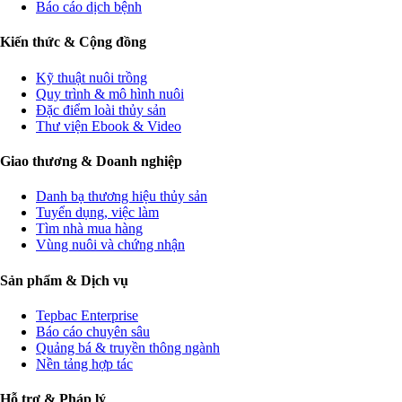
Báo cáo dịch bệnh
Kiến thức & Cộng đồng
Kỹ thuật nuôi trồng
Quy trình & mô hình nuôi
Đặc điểm loài thủy sản
Thư viện Ebook & Video
Giao thương & Doanh nghiệp
Danh bạ thương hiệu thủy sản
Tuyển dụng, việc làm
Tìm nhà mua hàng
Vùng nuôi và chứng nhận
Sản phẩm & Dịch vụ
Tepbac Enterprise
Báo cáo chuyên sâu
Quảng bá & truyền thông ngành
Nền tảng hợp tác
Hỗ trợ & Pháp lý