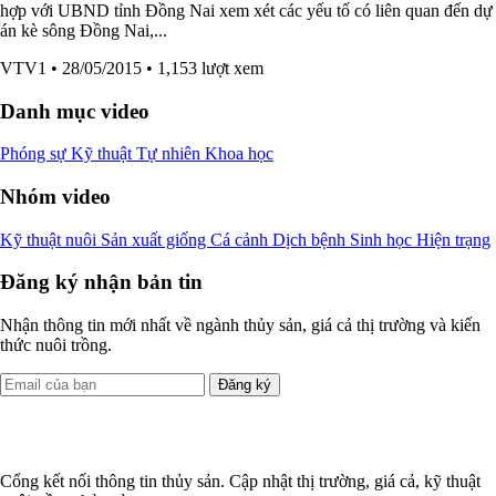
hợp với UBND tỉnh Đồng Nai xem xét các yếu tố có liên quan đến dự
án kè sông Đồng Nai,...
VTV1
• 28/05/2015
• 1,153 lượt xem
Danh mục video
Phóng sự
Kỹ thuật
Tự nhiên
Khoa học
Nhóm video
Kỹ thuật nuôi
Sản xuất giống
Cá cảnh
Dịch bệnh
Sinh học
Hiện trạng
Đăng ký nhận bản tin
Nhận thông tin mới nhất về ngành thủy sản, giá cả thị trường và kiến
thức nuôi trồng.
Đăng ký
Cổng kết nối thông tin thủy sản. Cập nhật thị trường, giá cả, kỹ thuật