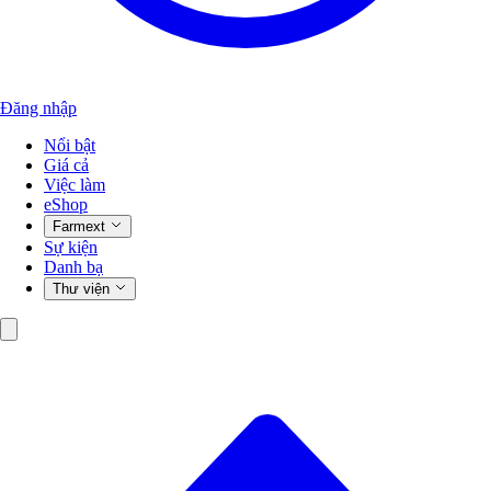
Đăng nhập
Nổi bật
Giá cả
Việc làm
eShop
Farmext
Sự kiện
Danh bạ
Thư viện