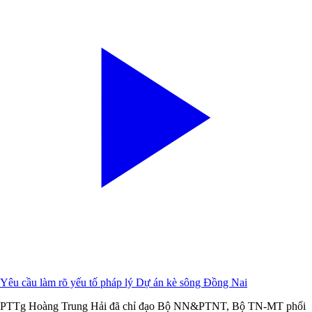
Yêu cầu làm rõ yếu tố pháp lý Dự án kè sông Đồng Nai
PTTg Hoàng Trung Hải đã chỉ đạo Bộ NN&PTNT, Bộ TN-MT phối