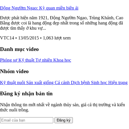
Động Ngườm Ngao: Kỳ quan miền biên ải
Được phát hiện năm 1921, Động Ngườm Ngao, Trùng Khánh, Cao
Bằng được coi là hang động đẹp nhất trong số những hang động đã
được tìm thấy ở khu vự...
VTC14
• 13/05/2015
• 1,063 lượt xem
Danh mục video
Phóng sự
Kỹ thuật
Tự nhiên
Khoa học
Nhóm video
Kỹ thuật nuôi
Sản xuất giống
Cá cảnh
Dịch bệnh
Sinh học
Hiện trạng
Đăng ký nhận bản tin
Nhận thông tin mới nhất về ngành thủy sản, giá cả thị trường và kiến
thức nuôi trồng.
Đăng ký