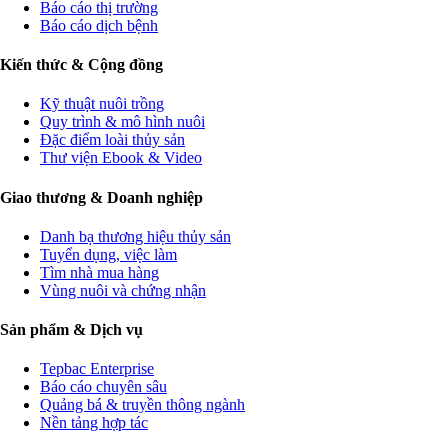
Báo cáo thị trường
Báo cáo dịch bệnh
Kiến thức & Cộng đồng
Kỹ thuật nuôi trồng
Quy trình & mô hình nuôi
Đặc điểm loài thủy sản
Thư viện Ebook & Video
Giao thương & Doanh nghiệp
Danh bạ thương hiệu thủy sản
Tuyển dụng, việc làm
Tìm nhà mua hàng
Vùng nuôi và chứng nhận
Sản phẩm & Dịch vụ
Tepbac Enterprise
Báo cáo chuyên sâu
Quảng bá & truyền thông ngành
Nền tảng hợp tác