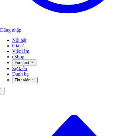
Đăng nhập
Nổi bật
Giá cả
Việc làm
eShop
Farmext
Sự kiện
Danh bạ
Thư viện