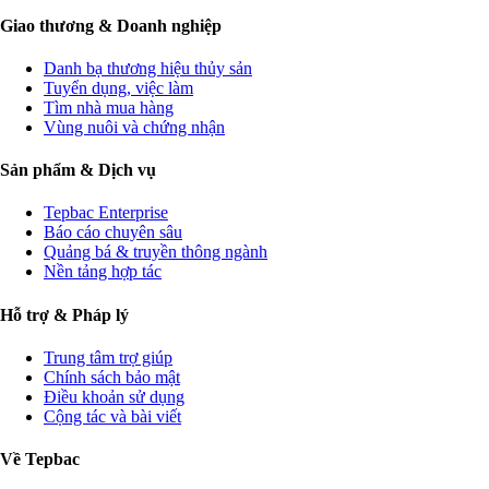
Giao thương & Doanh nghiệp
Danh bạ thương hiệu thủy sản
Tuyển dụng, việc làm
Tìm nhà mua hàng
Vùng nuôi và chứng nhận
Sản phẩm & Dịch vụ
Tepbac Enterprise
Báo cáo chuyên sâu
Quảng bá & truyền thông ngành
Nền tảng hợp tác
Hỗ trợ & Pháp lý
Trung tâm trợ giúp
Chính sách bảo mật
Điều khoản sử dụng
Cộng tác và bài viết
Về Tepbac