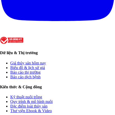
Dữ liệu & Thị trường
Giá thủy sản hôm nay
Biểu đồ & lịch sử giá
Báo cáo thị trường
Báo cáo dịch bệnh
Kiến thức & Cộng đồng
Kỹ thuật nuôi trồng
Quy trình & mô hình nuôi
Đặc điểm loài thủy sản
Thư viện Ebook & Video