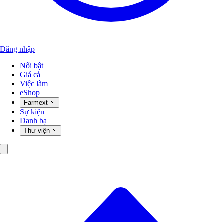
Đăng nhập
Nổi bật
Giá cả
Việc làm
eShop
Farmext
Sự kiện
Danh bạ
Thư viện