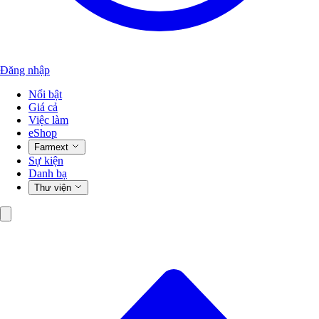
Đăng nhập
Nổi bật
Giá cả
Việc làm
eShop
Farmext
Sự kiện
Danh bạ
Thư viện