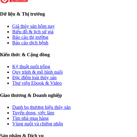
Dữ liệu & Thị trường
Giá thủy sản hôm nay
Biểu đồ & lịch sử giá
Báo cáo thị trường
Báo cáo dịch bệnh
Kiến thức & Cộng đồng
Kỹ thuật nuôi trồng
Quy trình & mô hình nuôi
Đặc điểm loài thủy sản
Thư viện Ebook & Video
Giao thương & Doanh nghiệp
Danh bạ thương hiệu thủy sản
Tuyển dụng, việc làm
Tìm nhà mua hàng
Vùng nuôi và chứng nhận
Sản phẩm & Dịch vụ