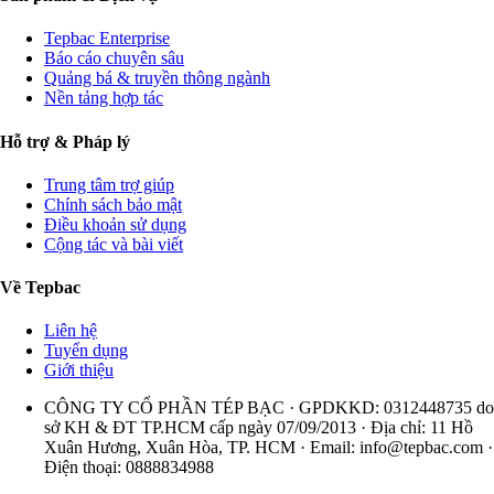
Tepbac Enterprise
Báo cáo chuyên sâu
Quảng bá & truyền thông ngành
Nền tảng hợp tác
Hỗ trợ & Pháp lý
Trung tâm trợ giúp
Chính sách bảo mật
Điều khoản sử dụng
Cộng tác và bài viết
Về Tepbac
Liên hệ
Tuyển dụng
Giới thiệu
CÔNG TY CỔ PHẦN TÉP BẠC · GPDKKD: 0312448735 do
sở KH & ĐT TP.HCM cấp ngày 07/09/2013 · Địa chỉ: 11 Hồ
Xuân Hương, Xuân Hòa, TP. HCM · Email:
info@tepbac.com
·
Điện thoại: 0888834988