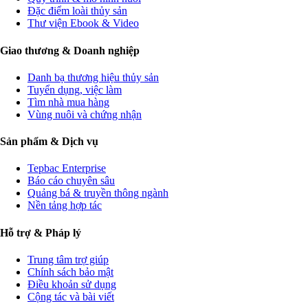
Đặc điểm loài thủy sản
Thư viện Ebook & Video
Giao thương & Doanh nghiệp
Danh bạ thương hiệu thủy sản
Tuyển dụng, việc làm
Tìm nhà mua hàng
Vùng nuôi và chứng nhận
Sản phẩm & Dịch vụ
Tepbac Enterprise
Báo cáo chuyên sâu
Quảng bá & truyền thông ngành
Nền tảng hợp tác
Hỗ trợ & Pháp lý
Trung tâm trợ giúp
Chính sách bảo mật
Điều khoản sử dụng
Cộng tác và bài viết