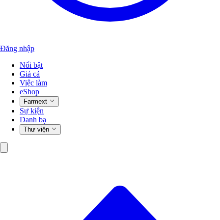
Đăng nhập
Nổi bật
Giá cả
Việc làm
eShop
Farmext
Sự kiện
Danh bạ
Thư viện