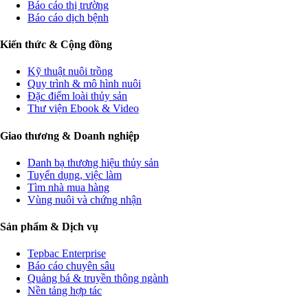
Báo cáo thị trường
Báo cáo dịch bệnh
Kiến thức & Cộng đồng
Kỹ thuật nuôi trồng
Quy trình & mô hình nuôi
Đặc điểm loài thủy sản
Thư viện Ebook & Video
Giao thương & Doanh nghiệp
Danh bạ thương hiệu thủy sản
Tuyển dụng, việc làm
Tìm nhà mua hàng
Vùng nuôi và chứng nhận
Sản phẩm & Dịch vụ
Tepbac Enterprise
Báo cáo chuyên sâu
Quảng bá & truyền thông ngành
Nền tảng hợp tác