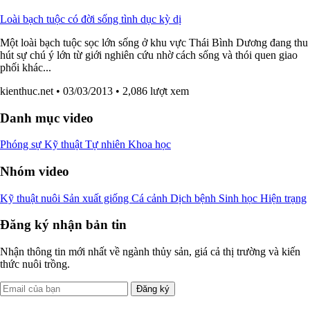
Loài bạch tuộc có đời sống tình dục kỳ dị
Một loài bạch tuộc sọc lớn sống ở khu vực Thái Bình Dương đang thu
hút sự chú ý lớn từ giới nghiên cứu nhờ cách sống và thói quen giao
phối khác...
kienthuc.net
• 03/03/2013
• 2,086 lượt xem
Danh mục video
Phóng sự
Kỹ thuật
Tự nhiên
Khoa học
Nhóm video
Kỹ thuật nuôi
Sản xuất giống
Cá cảnh
Dịch bệnh
Sinh học
Hiện trạng
Đăng ký nhận bản tin
Nhận thông tin mới nhất về ngành thủy sản, giá cả thị trường và kiến
thức nuôi trồng.
Đăng ký