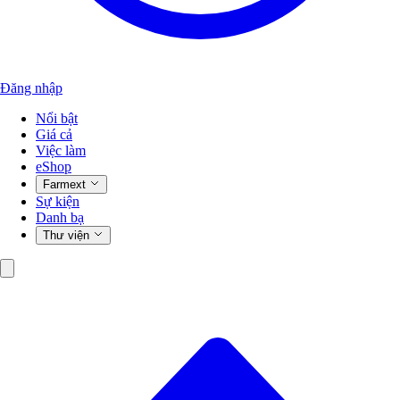
Đăng nhập
Nổi bật
Giá cả
Việc làm
eShop
Farmext
Sự kiện
Danh bạ
Thư viện