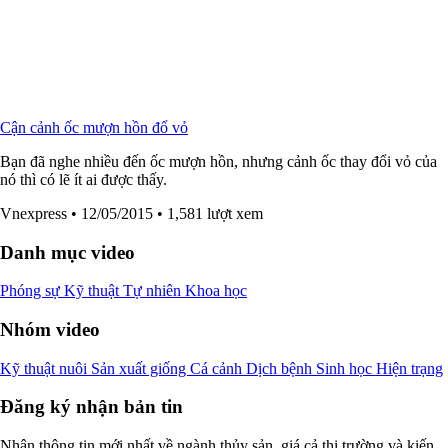
Cận cảnh ốc mượn hồn đổ vỏ
Bạn đã nghe nhiều đến ốc mượn hồn, nhưng cảnh ốc thay đổi vỏ của
nó thì có lẽ ít ai được thấy.
Vnexpress
• 12/05/2015
• 1,581 lượt xem
Danh mục video
Phóng sự
Kỹ thuật
Tự nhiên
Khoa học
Nhóm video
Kỹ thuật nuôi
Sản xuất giống
Cá cảnh
Dịch bệnh
Sinh học
Hiện trạng
Đăng ký nhận bản tin
Nhận thông tin mới nhất về ngành thủy sản, giá cả thị trường và kiến