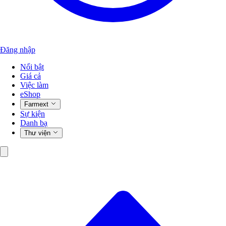
Đăng nhập
Nổi bật
Giá cả
Việc làm
eShop
Farmext
Sự kiện
Danh bạ
Thư viện