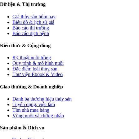
Dữ liệu & Thị trường
Giá thủy sản hôm nay
Biểu đồ & lịch sử giá
Báo cáo thị trường
Báo cáo dịch bệnh
Kiến thức & Cộng đồng
Kỹ thuật nuôi trồng
Quy trình & mô hình nuôi
Đặc điểm loài thủy sản
Thư viện Ebook & Video
Giao thương & Doanh nghiệp
Danh bạ thương hiệu thủy sản
Tuyển dụng, việc làm
Tìm nhà mua hàng
Vùng nuôi và chứng nhận
Sản phẩm & Dịch vụ