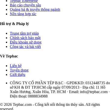
Tepbac Enterprise
Báo cáo chuyên sâu
Quảng bá & truyền thông ngành
Nền tảng hợp tác
Hỗ trợ & Pháp lý
Trung tâm trợ giúp
Chính sách bảo mật
Điều khoản sử dụng
Cộng tác và bài viết
Về Tepbac
Liên hệ
Tuyển dụng
Giới thiệu
CÔNG TY CỔ PHẦN TÉP BẠC · GPDKKD: 0312448735 do
sở KH & ĐT TP.HCM cấp ngày 07/09/2013 · Địa chỉ: 11 Hồ
Xuân Hương, Xuân Hòa, TP. HCM · Email:
info@tepbac.com
·
Điện thoại: 0888834988
© 2026 Tepbac.com - Cổng kết nối thông tin thủy sản. All rights
reserved.