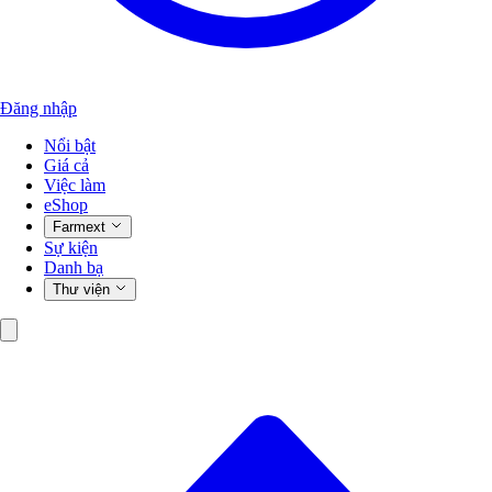
Đăng nhập
Nổi bật
Giá cả
Việc làm
eShop
Farmext
Sự kiện
Danh bạ
Thư viện