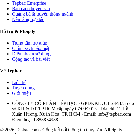
Tepbac Enterprise
Báo cáo chuyên sâu
Quảng bá & truyền thông ngành
Nền tảng hợp tác
Hỗ trợ & Pháp lý
Trung tâm trợ giúp
Chính sách bảo mật
Điều khoản sử dụng
Cộng tác và bài viết
Về Tepbac
Liên hệ
Tuyển dụng
Giới thiệu
CÔNG TY CỔ PHẦN TÉP BẠC · GPDKKD: 0312448735 do
sở KH & ĐT TP.HCM cấp ngày 07/09/2013 · Địa chỉ: 11 Hồ
Xuân Hương, Xuân Hòa, TP. HCM · Email:
info@tepbac.com
·
Điện thoại: 0888834988
© 2026 Tepbac.com - Cổng kết nối thông tin thủy sản. All rights