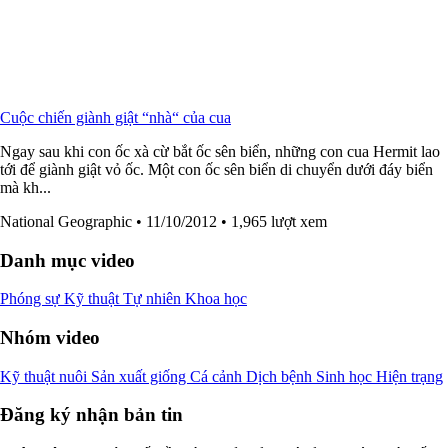
Cuộc chiến giành giật “nhà“ của cua
Ngay sau khi con ốc xà cừ bắt ốc sên biển, những con cua Hermit lao
tới để giành giật vỏ ốc. Một con ốc sên biển di chuyển dưới đáy biển
mà kh...
National Geographic
• 11/10/2012
• 1,965 lượt xem
Danh mục video
Phóng sự
Kỹ thuật
Tự nhiên
Khoa học
Nhóm video
Kỹ thuật nuôi
Sản xuất giống
Cá cảnh
Dịch bệnh
Sinh học
Hiện trạng
Đăng ký nhận bản tin