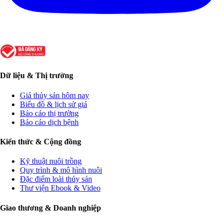
Dữ liệu & Thị trường
Giá thủy sản hôm nay
Biểu đồ & lịch sử giá
Báo cáo thị trường
Báo cáo dịch bệnh
Kiến thức & Cộng đồng
Kỹ thuật nuôi trồng
Quy trình & mô hình nuôi
Đặc điểm loài thủy sản
Thư viện Ebook & Video
Giao thương & Doanh nghiệp