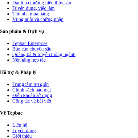
Danh bạ thương hiệu thủy sản
Tuyển dụng, việc làm
Tìm nhà mua hàng
Vùng nuôi và chứng nhận
Sản phẩm & Dịch vụ
Tepbac Enterprise
Báo cáo chuyên sâu
Quảng bá & truyền thông ngành
Nền tảng hợp tác
Hỗ trợ & Pháp lý
Trung tâm trợ giúp
Chính sách bảo mật
Điều khoản sử dụng
Cộng tác và bài viết
Về Tepbac
Liên hệ
Tuyển dụng
Giới thiệu