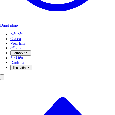
Đăng nhập
Nổi bật
Giá cả
Việc làm
eShop
Farmext
Sự kiện
Danh bạ
Thư viện