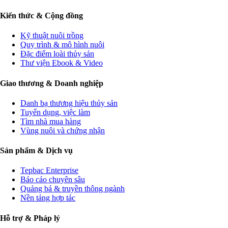
Kiến thức & Cộng đồng
Kỹ thuật nuôi trồng
Quy trình & mô hình nuôi
Đặc điểm loài thủy sản
Thư viện Ebook & Video
Giao thương & Doanh nghiệp
Danh bạ thương hiệu thủy sản
Tuyển dụng, việc làm
Tìm nhà mua hàng
Vùng nuôi và chứng nhận
Sản phẩm & Dịch vụ
Tepbac Enterprise
Báo cáo chuyên sâu
Quảng bá & truyền thông ngành
Nền tảng hợp tác
Hỗ trợ & Pháp lý