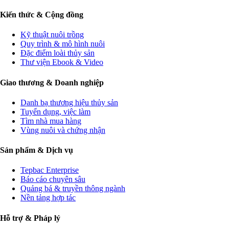
Kiến thức & Cộng đồng
Kỹ thuật nuôi trồng
Quy trình & mô hình nuôi
Đặc điểm loài thủy sản
Thư viện Ebook & Video
Giao thương & Doanh nghiệp
Danh bạ thương hiệu thủy sản
Tuyển dụng, việc làm
Tìm nhà mua hàng
Vùng nuôi và chứng nhận
Sản phẩm & Dịch vụ
Tepbac Enterprise
Báo cáo chuyên sâu
Quảng bá & truyền thông ngành
Nền tảng hợp tác
Hỗ trợ & Pháp lý