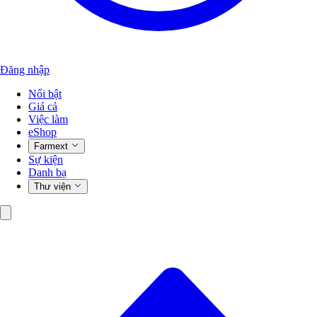
Đăng nhập
Nổi bật
Giá cả
Việc làm
eShop
Farmext
Sự kiện
Danh bạ
Thư viện