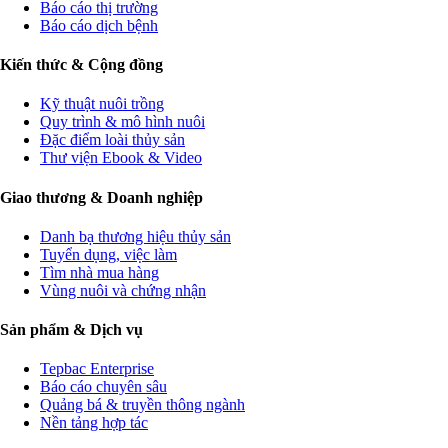
Báo cáo thị trường
Báo cáo dịch bệnh
Kiến thức & Cộng đồng
Kỹ thuật nuôi trồng
Quy trình & mô hình nuôi
Đặc điểm loài thủy sản
Thư viện Ebook & Video
Giao thương & Doanh nghiệp
Danh bạ thương hiệu thủy sản
Tuyển dụng, việc làm
Tìm nhà mua hàng
Vùng nuôi và chứng nhận
Sản phẩm & Dịch vụ
Tepbac Enterprise
Báo cáo chuyên sâu
Quảng bá & truyền thông ngành
Nền tảng hợp tác