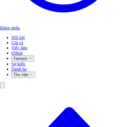
Đăng nhập
Nổi bật
Giá cả
Việc làm
eShop
Farmext
Sự kiện
Danh bạ
Thư viện