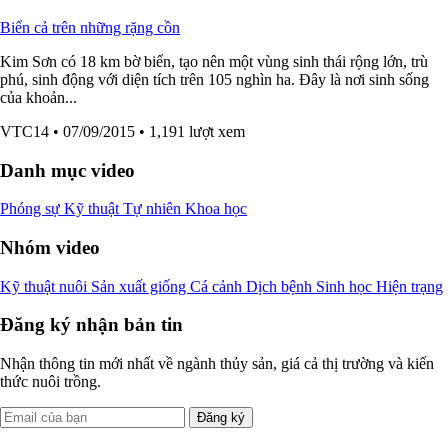
Biển cả trên những rặng cồn
Kim Sơn có 18 km bờ biển, tạo nên một vùng sinh thái rộng lớn, trù
phú, sinh động với diện tích trên 105 nghìn ha. Đây là nơi sinh sống
của khoản...
VTC14
• 07/09/2015
• 1,191 lượt xem
Danh mục video
Phóng sự
Kỹ thuật
Tự nhiên
Khoa học
Nhóm video
Kỹ thuật nuôi
Sản xuất giống
Cá cảnh
Dịch bệnh
Sinh học
Hiện trạng
Đăng ký nhận bản tin
Nhận thông tin mới nhất về ngành thủy sản, giá cả thị trường và kiến
thức nuôi trồng.
Đăng ký