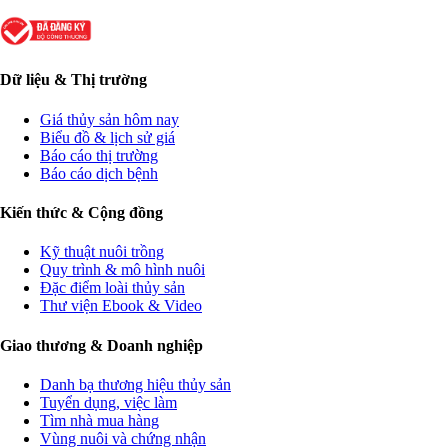
Dữ liệu & Thị trường
Giá thủy sản hôm nay
Biểu đồ & lịch sử giá
Báo cáo thị trường
Báo cáo dịch bệnh
Kiến thức & Cộng đồng
Kỹ thuật nuôi trồng
Quy trình & mô hình nuôi
Đặc điểm loài thủy sản
Thư viện Ebook & Video
Giao thương & Doanh nghiệp
Danh bạ thương hiệu thủy sản
Tuyển dụng, việc làm
Tìm nhà mua hàng
Vùng nuôi và chứng nhận