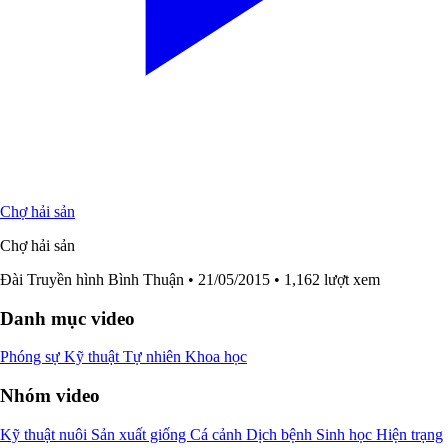
Chợ hải sản
Chợ hải sản
Đài Truyền hình Bình Thuận
• 21/05/2015
• 1,162 lượt xem
Danh mục video
Phóng sự
Kỹ thuật
Tự nhiên
Khoa học
Nhóm video
Kỹ thuật nuôi
Sản xuất giống
Cá cảnh
Dịch bệnh
Sinh học
Hiện trạng