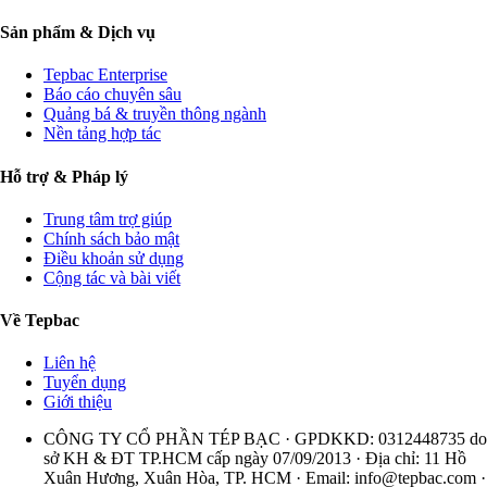
Sản phẩm & Dịch vụ
Tepbac Enterprise
Báo cáo chuyên sâu
Quảng bá & truyền thông ngành
Nền tảng hợp tác
Hỗ trợ & Pháp lý
Trung tâm trợ giúp
Chính sách bảo mật
Điều khoản sử dụng
Cộng tác và bài viết
Về Tepbac
Liên hệ
Tuyển dụng
Giới thiệu
CÔNG TY CỔ PHẦN TÉP BẠC · GPDKKD: 0312448735 do
sở KH & ĐT TP.HCM cấp ngày 07/09/2013 · Địa chỉ: 11 Hồ
Xuân Hương, Xuân Hòa, TP. HCM · Email:
info@tepbac.com
·