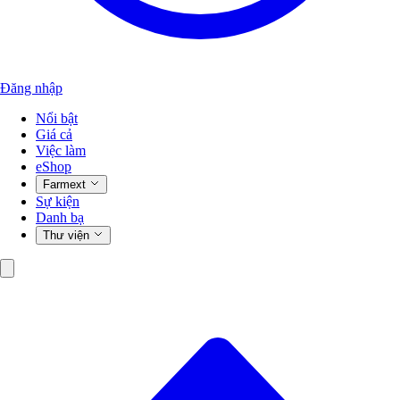
Đăng nhập
Nổi bật
Giá cả
Việc làm
eShop
Farmext
Sự kiện
Danh bạ
Thư viện