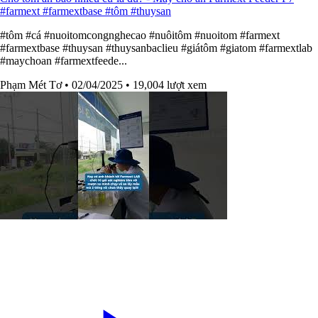
#farmext #farmextbase #tôm #thuysan
#tôm #cá #nuoitomcongnghecao #nuôitôm #nuoitom #farmext
#farmextbase #thuysan #thuysanbaclieu #giátôm #giatom #farmextlab
#maychoan #farmextfeede...
Phạm Mét Tơ
• 02/04/2025
• 19,004 lượt xem