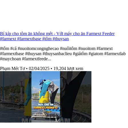
Bí kíp cho tôm ăn không mệt - Với máy cho ăn Farmext Feeder
#farmext #farmextbase #tôm #thuysan
#tôm #cá #nuoitomcongnghecao #nuôitôm #nuoitom #farmext
#farmextbase #thuysan #thuysanbaclieu #giátôm #giatom #farmextlab
#maychoan #farmextfeede...
Phạm Mét Tơ
• 02/04/2025
• 19,204 lượt xem