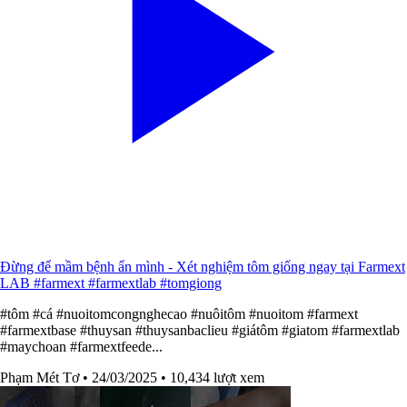
Đừng để mầm bệnh ẩn mình - Xét nghiệm tôm giống ngay tại Farmext
LAB #farmext #farmextlab #tomgiong
#tôm #cá #nuoitomcongnghecao #nuôitôm #nuoitom #farmext
#farmextbase #thuysan #thuysanbaclieu #giátôm #giatom #farmextlab
#maychoan #farmextfeede...
Phạm Mét Tơ
• 24/03/2025
• 10,434 lượt xem