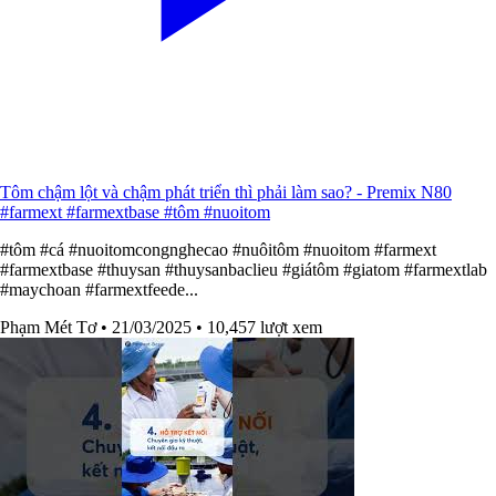
Tôm chậm lột và chậm phát triển thì phải làm sao? - Premix N80
#farmext #farmextbase #tôm #nuoitom
#tôm #cá #nuoitomcongnghecao #nuôitôm #nuoitom #farmext
#farmextbase #thuysan #thuysanbaclieu #giátôm #giatom #farmextlab
#maychoan #farmextfeede...
Phạm Mét Tơ
• 21/03/2025
• 10,457 lượt xem