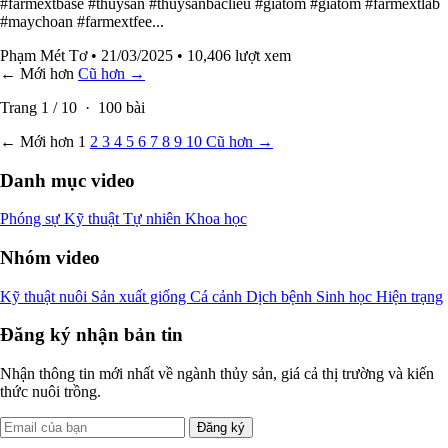
#farmextbase #thuysan #thuysanbaclieu #giátôm #giatom #farmextlab
#maychoan #farmextfee...
Phạm Mét Tơ
• 21/03/2025
• 10,406 lượt xem
← Mới hơn
Cũ hơn →
Trang
1
/
10
·
100
bài
← Mới hơn
1
2
3
4
5
6
7
8
9
10
Cũ hơn →
Danh mục video
Phóng sự
Kỹ thuật
Tự nhiên
Khoa học
Nhóm video
Kỹ thuật nuôi
Sản xuất giống
Cá cảnh
Dịch bệnh
Sinh học
Hiện trạng
Đăng ký nhận bản tin
Nhận thông tin mới nhất về ngành thủy sản, giá cả thị trường và kiến
thức nuôi trồng.
Đăng ký