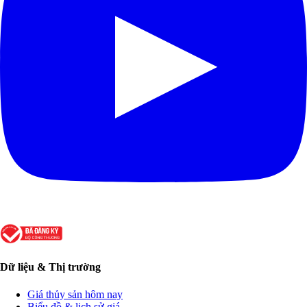
Dữ liệu & Thị trường
Giá thủy sản hôm nay
Biểu đồ & lịch sử giá