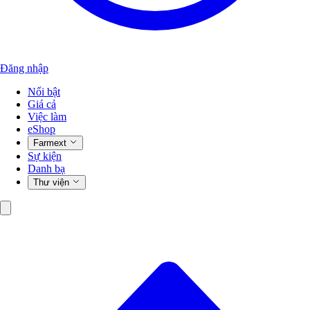
Đăng nhập
Nổi bật
Giá cả
Việc làm
eShop
Farmext
Sự kiện
Danh bạ
Thư viện