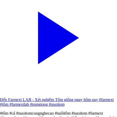
Đến Farmext LAB - Xét nghiệm Tôm giống ngay hôm nay #farmext
#tôm #farmextlab #tomgiong #nuoitom
#tôm #cá #nuoitomcongnghecao #nuôitôm #nuoitom #farmext