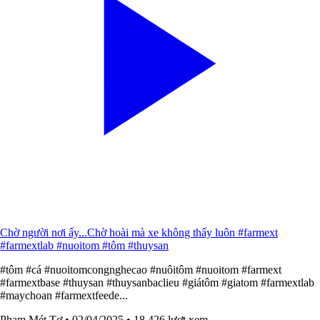
Chờ người nơi ấy...Chờ hoài mà xe không thấy luôn #farmext
#farmextlab #nuoitom #tôm #thuysan
#tôm #cá #nuoitomcongnghecao #nuôitôm #nuoitom #farmext
#farmextbase #thuysan #thuysanbaclieu #giátôm #giatom #farmextlab
#maychoan #farmextfeede...
Phạm Mét Tơ
• 02/04/2025
• 18,426 lượt xem