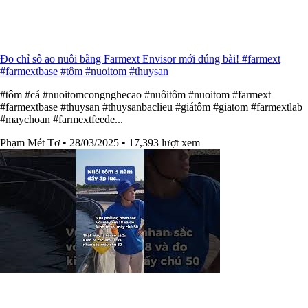
Đo chỉ số ao nuôi bằng Farmext Envisor mới đúng bài! #farmext
#farmextbase #tôm #nuoitom #thuysan
#tôm #cá #nuoitomcongnghecao #nuôitôm #nuoitom #farmext
#farmextbase #thuysan #thuysanbaclieu #giátôm #giatom #farmextlab
#maychoan #farmextfeede...
Phạm Mét Tơ
• 28/03/2025
• 17,393 lượt xem