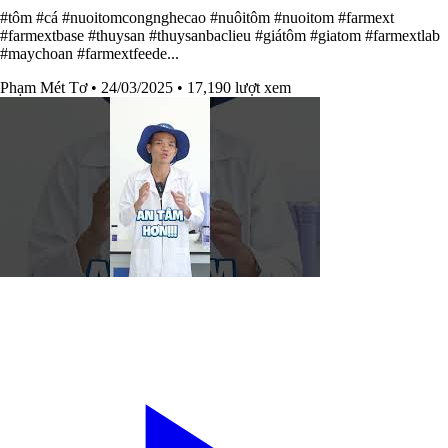
#tôm #cá #nuoitomcongnghecao #nuôitôm #nuoitom #farmext
#farmextbase #thuysan #thuysanbaclieu #giátôm #giatom #farmextlab
#maychoan #farmextfeede...
Phạm Mét Tơ
• 24/03/2025
• 17,190 lượt xem