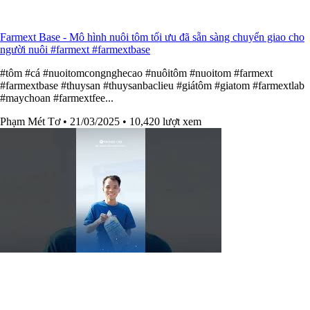
Farmext Base - Mô hình nuôi tôm tối ưu đã sẵn sàng chuyển giao cho
người nuôi #farmext #farmextbase
#tôm #cá #nuoitomcongnghecao #nuôitôm #nuoitom #farmext
#farmextbase #thuysan #thuysanbaclieu #giátôm #giatom #farmextlab
#maychoan #farmextfee...
Phạm Mét Tơ
• 21/03/2025
• 10,420 lượt xem