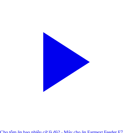
Cho tôm ăn bao nhiêu cử là đủ? - Máy cho ăn Farmext Feeder F7