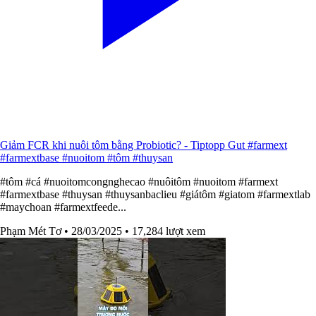
Giảm FCR khi nuôi tôm bằng Probiotic? - Tiptopp Gut #farmext
#farmextbase #nuoitom #tôm #thuysan
#tôm #cá #nuoitomcongnghecao #nuôitôm #nuoitom #farmext
#farmextbase #thuysan #thuysanbaclieu #giátôm #giatom #farmextlab
#maychoan #farmextfeede...
Phạm Mét Tơ
• 28/03/2025
• 17,284 lượt xem