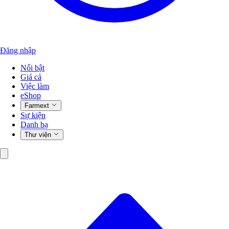
Đăng nhập
Nổi bật
Giá cả
Việc làm
eShop
Farmext
Sự kiện
Danh bạ
Thư viện