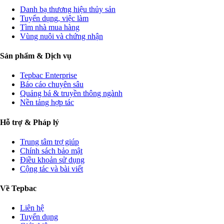
Danh bạ thương hiệu thủy sản
Tuyển dụng, việc làm
Tìm nhà mua hàng
Vùng nuôi và chứng nhận
Sản phẩm & Dịch vụ
Tepbac Enterprise
Báo cáo chuyên sâu
Quảng bá & truyền thông ngành
Nền tảng hợp tác
Hỗ trợ & Pháp lý
Trung tâm trợ giúp
Chính sách bảo mật
Điều khoản sử dụng
Cộng tác và bài viết
Về Tepbac
Liên hệ
Tuyển dụng