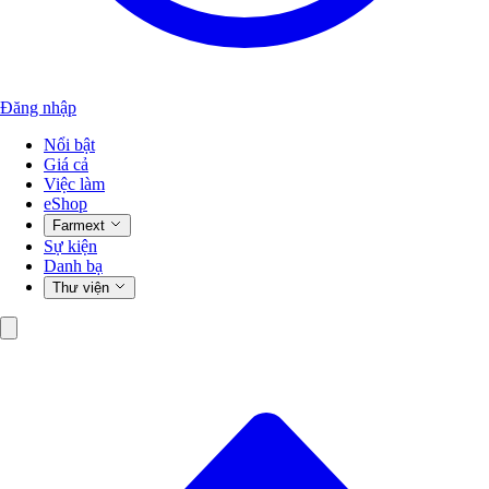
Đăng nhập
Nổi bật
Giá cả
Việc làm
eShop
Farmext
Sự kiện
Danh bạ
Thư viện