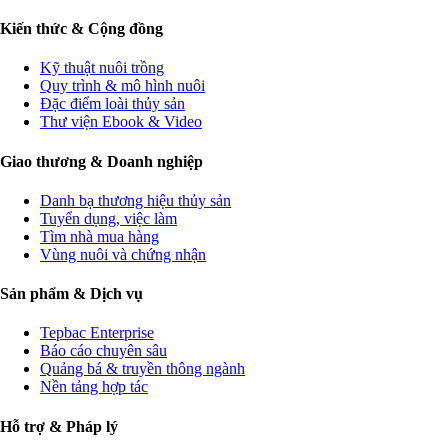
Kiến thức & Cộng đồng
Kỹ thuật nuôi trồng
Quy trình & mô hình nuôi
Đặc điểm loài thủy sản
Thư viện Ebook & Video
Giao thương & Doanh nghiệp
Danh bạ thương hiệu thủy sản
Tuyển dụng, việc làm
Tìm nhà mua hàng
Vùng nuôi và chứng nhận
Sản phẩm & Dịch vụ
Tepbac Enterprise
Báo cáo chuyên sâu
Quảng bá & truyền thông ngành
Nền tảng hợp tác
Hỗ trợ & Pháp lý