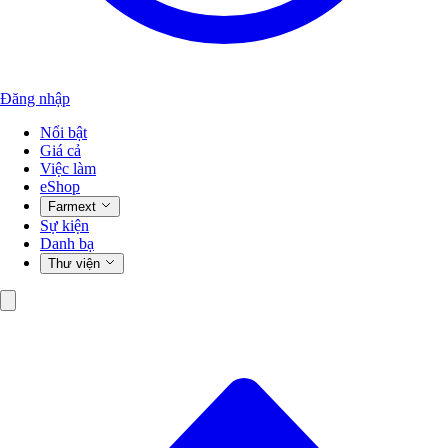
Đăng nhập
Nổi bật
Giá cả
Việc làm
eShop
Farmext
Sự kiện
Danh bạ
Thư viện