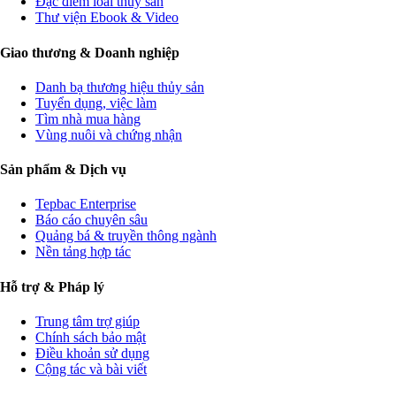
Đặc điểm loài thủy sản
Thư viện Ebook & Video
Giao thương & Doanh nghiệp
Danh bạ thương hiệu thủy sản
Tuyển dụng, việc làm
Tìm nhà mua hàng
Vùng nuôi và chứng nhận
Sản phẩm & Dịch vụ
Tepbac Enterprise
Báo cáo chuyên sâu
Quảng bá & truyền thông ngành
Nền tảng hợp tác
Hỗ trợ & Pháp lý
Trung tâm trợ giúp
Chính sách bảo mật
Điều khoản sử dụng
Cộng tác và bài viết