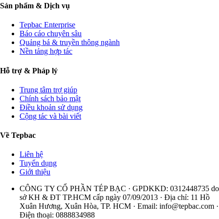
Sản phẩm & Dịch vụ
Tepbac Enterprise
Báo cáo chuyên sâu
Quảng bá & truyền thông ngành
Nền tảng hợp tác
Hỗ trợ & Pháp lý
Trung tâm trợ giúp
Chính sách bảo mật
Điều khoản sử dụng
Cộng tác và bài viết
Về Tepbac
Liên hệ
Tuyển dụng
Giới thiệu
CÔNG TY CỔ PHẦN TÉP BẠC · GPDKKD: 0312448735 do
sở KH & ĐT TP.HCM cấp ngày 07/09/2013 · Địa chỉ: 11 Hồ
Xuân Hương, Xuân Hòa, TP. HCM · Email:
info@tepbac.com
·
Điện thoại: 0888834988