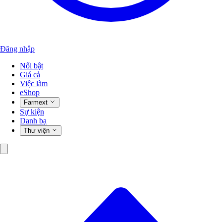
Đăng nhập
Nổi bật
Giá cả
Việc làm
eShop
Farmext
Sự kiện
Danh bạ
Thư viện