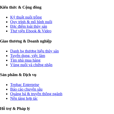
Kiến thức & Cộng đồng
Kỹ thuật nuôi trồng
Quy trình & mô hình nuôi
Đặc điểm loài thủy sản
Thư viện Ebook & Video
Giao thương & Doanh nghiệp
Danh bạ thương hiệu thủy sản
Tuyển dụng, việc làm
Tìm nhà mua hàng
Vùng nuôi và chứng nhận
Sản phẩm & Dịch vụ
Tepbac Enterprise
Báo cáo chuyên sâu
Quảng bá & truyền thông ngành
Nền tảng hợp tác
Hỗ trợ & Pháp lý