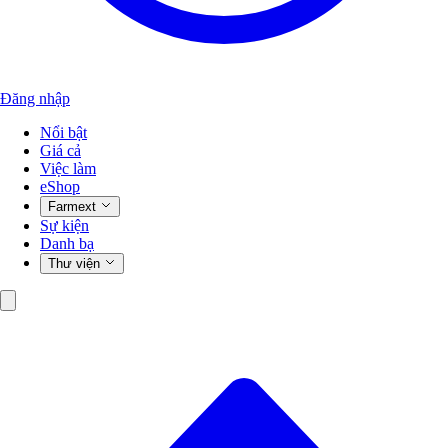
Đăng nhập
Nổi bật
Giá cả
Việc làm
eShop
Farmext
Sự kiện
Danh bạ
Thư viện