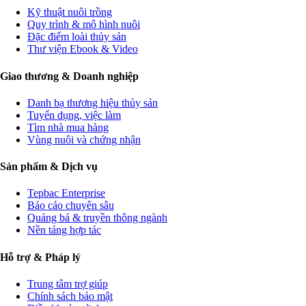
Kỹ thuật nuôi trồng
Quy trình & mô hình nuôi
Đặc điểm loài thủy sản
Thư viện Ebook & Video
Giao thương & Doanh nghiệp
Danh bạ thương hiệu thủy sản
Tuyển dụng, việc làm
Tìm nhà mua hàng
Vùng nuôi và chứng nhận
Sản phẩm & Dịch vụ
Tepbac Enterprise
Báo cáo chuyên sâu
Quảng bá & truyền thông ngành
Nền tảng hợp tác
Hỗ trợ & Pháp lý
Trung tâm trợ giúp
Chính sách bảo mật