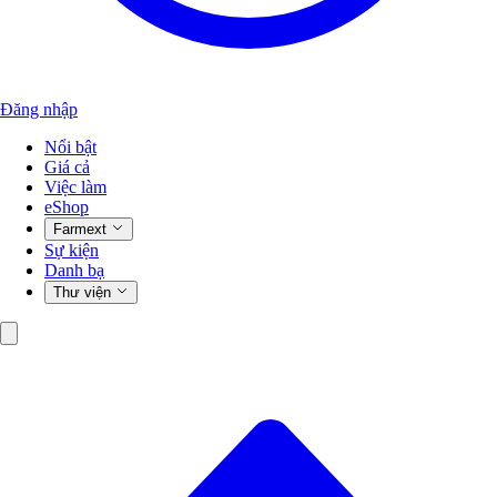
Đăng nhập
Nổi bật
Giá cả
Việc làm
eShop
Farmext
Sự kiện
Danh bạ
Thư viện