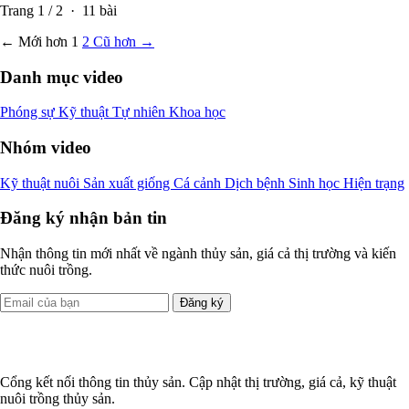
Trang
1
/
2
·
11
bài
← Mới hơn
1
2
Cũ hơn →
Danh mục video
Phóng sự
Kỹ thuật
Tự nhiên
Khoa học
Nhóm video
Kỹ thuật nuôi
Sản xuất giống
Cá cảnh
Dịch bệnh
Sinh học
Hiện trạng
Đăng ký nhận bản tin
Nhận thông tin mới nhất về ngành thủy sản, giá cả thị trường và kiến
thức nuôi trồng.
Đăng ký
Cổng kết nối thông tin thủy sản. Cập nhật thị trường, giá cả, kỹ thuật
nuôi trồng thủy sản.