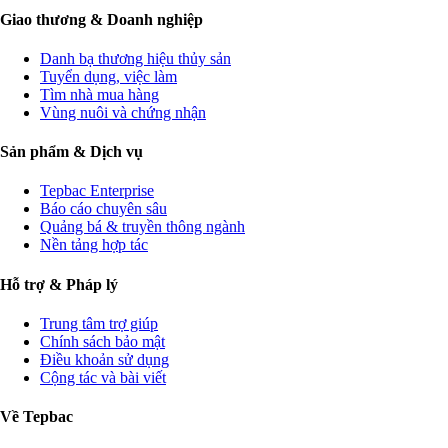
Giao thương & Doanh nghiệp
Danh bạ thương hiệu thủy sản
Tuyển dụng, việc làm
Tìm nhà mua hàng
Vùng nuôi và chứng nhận
Sản phẩm & Dịch vụ
Tepbac Enterprise
Báo cáo chuyên sâu
Quảng bá & truyền thông ngành
Nền tảng hợp tác
Hỗ trợ & Pháp lý
Trung tâm trợ giúp
Chính sách bảo mật
Điều khoản sử dụng
Cộng tác và bài viết
Về Tepbac