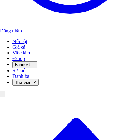
Đăng nhập
Nổi bật
Giá cả
Việc làm
eShop
Farmext
Sự kiện
Danh bạ
Thư viện