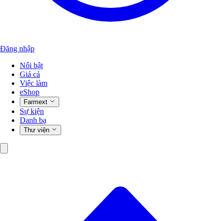
Đăng nhập
Nổi bật
Giá cả
Việc làm
eShop
Farmext
Sự kiện
Danh bạ
Thư viện