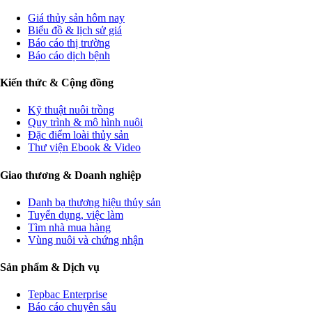
Giá thủy sản hôm nay
Biểu đồ & lịch sử giá
Báo cáo thị trường
Báo cáo dịch bệnh
Kiến thức & Cộng đồng
Kỹ thuật nuôi trồng
Quy trình & mô hình nuôi
Đặc điểm loài thủy sản
Thư viện Ebook & Video
Giao thương & Doanh nghiệp
Danh bạ thương hiệu thủy sản
Tuyển dụng, việc làm
Tìm nhà mua hàng
Vùng nuôi và chứng nhận
Sản phẩm & Dịch vụ
Tepbac Enterprise
Báo cáo chuyên sâu