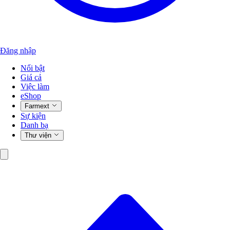
Đăng nhập
Nổi bật
Giá cả
Việc làm
eShop
Farmext
Sự kiện
Danh bạ
Thư viện