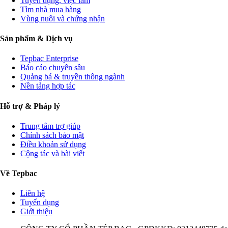
Tuyển dụng, việc làm
Tìm nhà mua hàng
Vùng nuôi và chứng nhận
Sản phẩm & Dịch vụ
Tepbac Enterprise
Báo cáo chuyên sâu
Quảng bá & truyền thông ngành
Nền tảng hợp tác
Hỗ trợ & Pháp lý
Trung tâm trợ giúp
Chính sách bảo mật
Điều khoản sử dụng
Cộng tác và bài viết
Về Tepbac
Liên hệ
Tuyển dụng
Giới thiệu