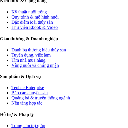
Kiến thức & Cộng đồng
Kỹ thuật nuôi trồng
Quy trình & mô hình nuôi
Đặc điểm loài thủy sản
Thư viện Ebook & Video
Giao thương & Doanh nghiệp
Danh bạ thương hiệu thủy sản
Tuyển dụng, việc làm
Tìm nhà mua hàng
Vùng nuôi và chứng nhận
Sản phẩm & Dịch vụ
Tepbac Enterprise
Báo cáo chuyên sâu
Quảng bá & truyền thông ngành
Nền tảng hợp tác
Hỗ trợ & Pháp lý
Trung tâm trợ giúp