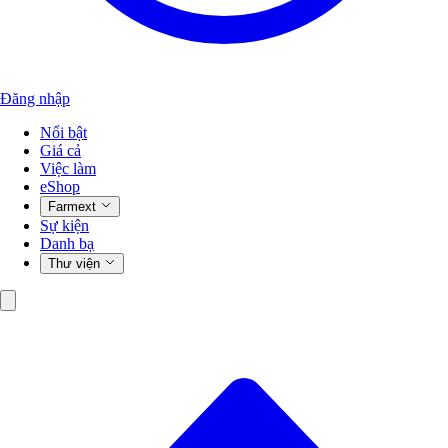
Đăng nhập
Nổi bật
Giá cả
Việc làm
eShop
Farmext
Sự kiện
Danh bạ
Thư viện