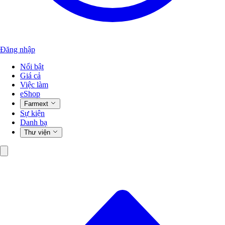
Đăng nhập
Nổi bật
Giá cả
Việc làm
eShop
Farmext
Sự kiện
Danh bạ
Thư viện