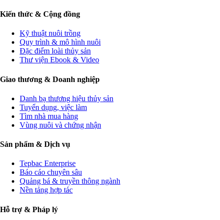
Kiến thức & Cộng đồng
Kỹ thuật nuôi trồng
Quy trình & mô hình nuôi
Đặc điểm loài thủy sản
Thư viện Ebook & Video
Giao thương & Doanh nghiệp
Danh bạ thương hiệu thủy sản
Tuyển dụng, việc làm
Tìm nhà mua hàng
Vùng nuôi và chứng nhận
Sản phẩm & Dịch vụ
Tepbac Enterprise
Báo cáo chuyên sâu
Quảng bá & truyền thông ngành
Nền tảng hợp tác
Hỗ trợ & Pháp lý