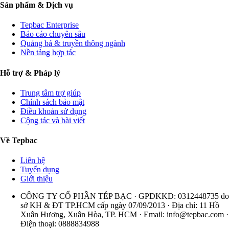
Sản phẩm & Dịch vụ
Tepbac Enterprise
Báo cáo chuyên sâu
Quảng bá & truyền thông ngành
Nền tảng hợp tác
Hỗ trợ & Pháp lý
Trung tâm trợ giúp
Chính sách bảo mật
Điều khoản sử dụng
Cộng tác và bài viết
Về Tepbac
Liên hệ
Tuyển dụng
Giới thiệu
CÔNG TY CỔ PHẦN TÉP BẠC · GPDKKD: 0312448735 do
sở KH & ĐT TP.HCM cấp ngày 07/09/2013 · Địa chỉ: 11 Hồ
Xuân Hương, Xuân Hòa, TP. HCM · Email:
info@tepbac.com
·
Điện thoại: 0888834988