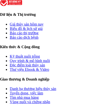
Dữ liệu & Thị trường
Giá thủy sản hôm nay
Biểu đồ & lịch sử giá
Báo cáo thị trường
Báo cáo dịch bệnh
Kiến thức & Cộng đồng
Kỹ thuật nuôi trồng
Quy trình & mô hình nuôi
Đặc điểm loài thủy sản
Thư viện Ebook & Video
Giao thương & Doanh nghiệp
Danh bạ thương hiệu thủy sản
Tuyển dụng, việc làm
Tìm nhà mua hàng
Vùng nuôi và chứng nhận