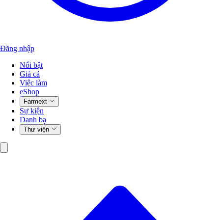
Đăng nhập
Nổi bật
Giá cả
Việc làm
eShop
Farmext
Sự kiện
Danh bạ
Thư viện