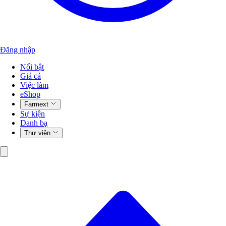
Đăng nhập
Nổi bật
Giá cả
Việc làm
eShop
Farmext
Sự kiện
Danh bạ
Thư viện