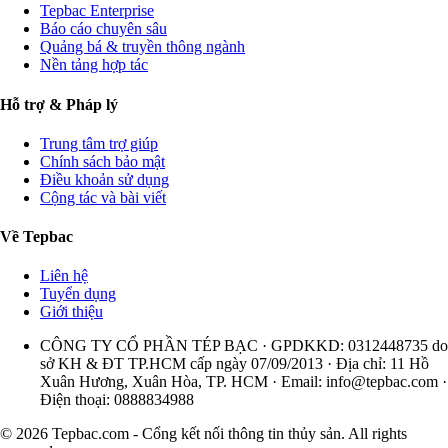
Tepbac Enterprise
Báo cáo chuyên sâu
Quảng bá & truyền thông ngành
Nền tảng hợp tác
Hỗ trợ & Pháp lý
Trung tâm trợ giúp
Chính sách bảo mật
Điều khoản sử dụng
Cộng tác và bài viết
Về Tepbac
Liên hệ
Tuyển dụng
Giới thiệu
CÔNG TY CỔ PHẦN TÉP BẠC · GPDKKD: 0312448735 do
sở KH & ĐT TP.HCM cấp ngày 07/09/2013 · Địa chỉ: 11 Hồ
Xuân Hương, Xuân Hòa, TP. HCM · Email:
info@tepbac.com
·
Điện thoại: 0888834988
© 2026 Tepbac.com - Cổng kết nối thông tin thủy sản. All rights