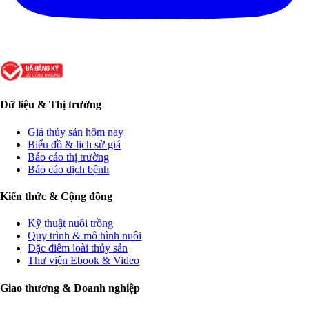
Dữ liệu & Thị trường
Giá thủy sản hôm nay
Biểu đồ & lịch sử giá
Báo cáo thị trường
Báo cáo dịch bệnh
Kiến thức & Cộng đồng
Kỹ thuật nuôi trồng
Quy trình & mô hình nuôi
Đặc điểm loài thủy sản
Thư viện Ebook & Video
Giao thương & Doanh nghiệp