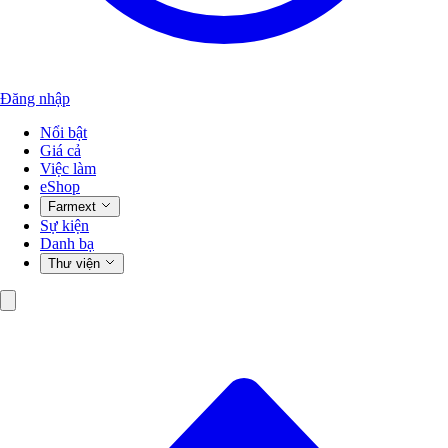
Đăng nhập
Nổi bật
Giá cả
Việc làm
eShop
Farmext
Sự kiện
Danh bạ
Thư viện