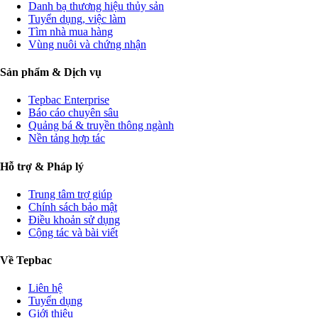
Danh bạ thương hiệu thủy sản
Tuyển dụng, việc làm
Tìm nhà mua hàng
Vùng nuôi và chứng nhận
Sản phẩm & Dịch vụ
Tepbac Enterprise
Báo cáo chuyên sâu
Quảng bá & truyền thông ngành
Nền tảng hợp tác
Hỗ trợ & Pháp lý
Trung tâm trợ giúp
Chính sách bảo mật
Điều khoản sử dụng
Cộng tác và bài viết
Về Tepbac
Liên hệ
Tuyển dụng
Giới thiệu