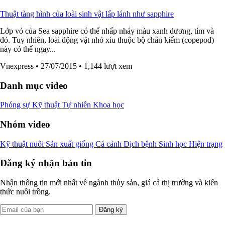
Thuật tàng hình của loài sinh vật lấp lánh như sapphire
Lớp vỏ của Sea sapphire có thể nhấp nháy màu xanh dương, tím và
đỏ. Tuy nhiên, loài động vật nhỏ xíu thuộc bộ chân kiếm (copepod)
này có thể ngay...
Vnexpress
• 27/07/2015
• 1,144 lượt xem
Danh mục video
Phóng sự
Kỹ thuật
Tự nhiên
Khoa học
Nhóm video
Kỹ thuật nuôi
Sản xuất giống
Cá cảnh
Dịch bệnh
Sinh học
Hiện trạng
Đăng ký nhận bản tin
Nhận thông tin mới nhất về ngành thủy sản, giá cả thị trường và kiến
thức nuôi trồng.
Đăng ký