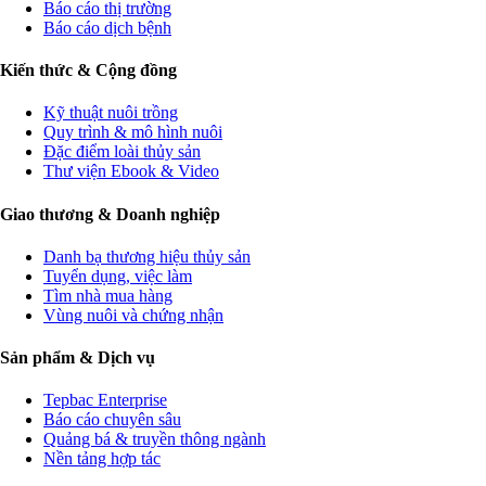
Báo cáo thị trường
Báo cáo dịch bệnh
Kiến thức & Cộng đồng
Kỹ thuật nuôi trồng
Quy trình & mô hình nuôi
Đặc điểm loài thủy sản
Thư viện Ebook & Video
Giao thương & Doanh nghiệp
Danh bạ thương hiệu thủy sản
Tuyển dụng, việc làm
Tìm nhà mua hàng
Vùng nuôi và chứng nhận
Sản phẩm & Dịch vụ
Tepbac Enterprise
Báo cáo chuyên sâu
Quảng bá & truyền thông ngành
Nền tảng hợp tác