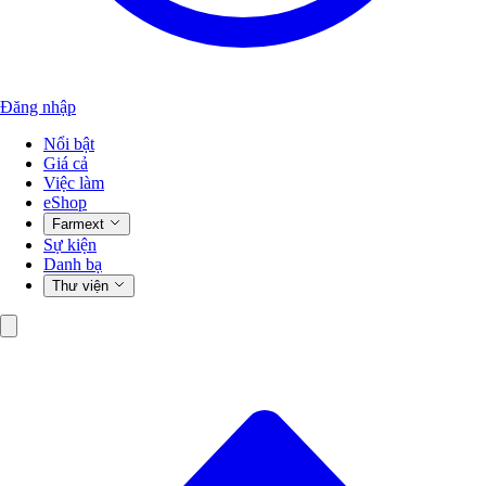
Đăng nhập
Nổi bật
Giá cả
Việc làm
eShop
Farmext
Sự kiện
Danh bạ
Thư viện