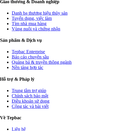
Giao thương & Doanh nghiệp
Danh bạ thương hiệu thủy sản
Tuyển dụng, việc làm
Tìm nhà mua hàng
Vùng nuôi và chứng nhận
Sản phẩm & Dịch vụ
Tepbac Enterprise
Báo cáo chuyên sâu
Quảng bá & truyền thông ngành
Nền tảng hợp tác
Hỗ trợ & Pháp lý
Trung tâm trợ giúp
Chính sách bảo mật
Điều khoản sử dụng
Cộng tác và bài viết
Về Tepbac
Liên hệ