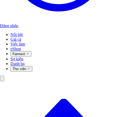
Đăng nhập
Nổi bật
Giá cả
Việc làm
eShop
Farmext
Sự kiện
Danh bạ
Thư viện